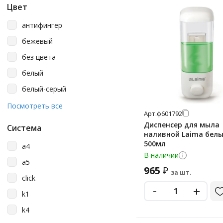
Цвет
Ksitex
антифингер
Laima
бежевый
Lime
без цвета
Lonso
белый
Luscan
белый-серый
Magnus
белый/прозрачный матовый
Посмотреть все
Merida
Арт.
ф601792
голубой
Диспенсер для мыла
Nofer
Система
наливной Laima белы
зеленый
Officeclean
500мл
a4
коричневый
В наличии
Palex
a5
металлик
965
₽
за шт.
Plast Team
click
оранжевый
-
+
Prima Nova
k1
прозрачный
Rubbermaid
k4
прозрачный/белый
Soft Care