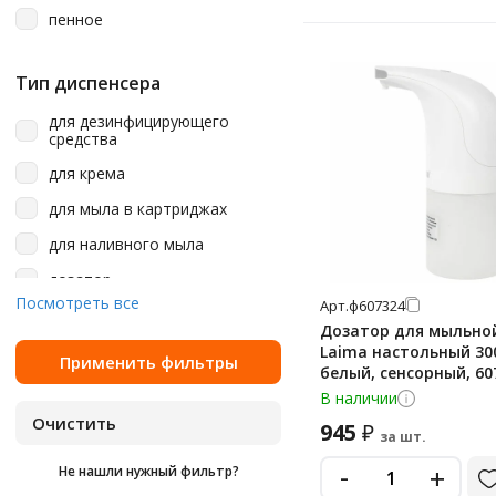
пенное
image line
metal
Тип диспенсера
one
для дезинфицирующего
средства
original
для крема
premium
для мыла в картриджах
prestige
для наливного мыла
prima nova
дозатор
professional
Посмотреть все
Арт.
ф607324
локтевой дозатор
slim
Дозатор для мыльно
наливной для жидкого мыла
Laima настольный 30
special edition
сенсорный
белый, сенсорный, 60
stella
наливной для жидкого мыла/
В наличии
шампуня/геля
stella r
945
₽
за шт.
наливной для мыла-пены
super
сенсорный
-
+
Не нашли нужный фильтр?
ultra