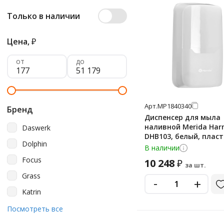
Только в наличии
Цена,
₽
от
до
Арт.
МР1840340
Бренд
Диспенсер для мыла
наливной Merida Ha
Daswerk
DHB103, белый, пласти
Dolphin
сенсорный
В наличии
Focus
10 248
₽
за шт.
Grass
-
+
Katrin
Keman
Посмотреть все
Kimberly-Clark