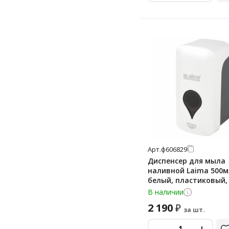
помповый
ultra white
wave
прочие
Арт.
ф606829
Диспенсер для мыла
наливной Laima 500м
белый, пластиковый,
В наличии
2 190
₽
за шт.
-
+