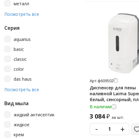
металл
480 мл
нержавеющая сталь
Посмотреть все
500 мл
нержавеющая сталь (aisi 304)
550 мл
Серия
пластик
600 мл
aquarius
пластик/металл
70 г
basic
700 мл
classic
800 мл
color
820 мл
das haus
Арт.
ф609502
900 мл
Диспенсер для пены
easy_1
Посмотреть все
наливной Laima Super
easy_2
белый, сенсорный, пл
Вид мыла
609502
В наличии
eco
жидкий антисептик
3 084
₽
за шт.
elevation
жидкое
-
+
enrichedfoam
крем
harmony