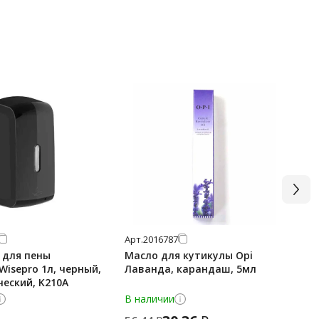
Арт.
2016787
Арт
 для пены
Масло для кутикулы Opi
Пл
Wisepro 1л, черный,
Лаванда, карандаш, 5мл
42
еский, K210A
В наличии
В 