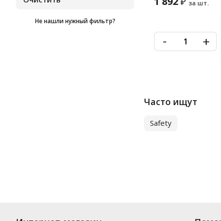
1 892
₽
за шт.
Не нашли нужный фильтр?
-
+
Часто ищут
Safety
Купить
Одноразовые трусы
по цене от 330
₽
до 1 163
₽
. В ассортиме