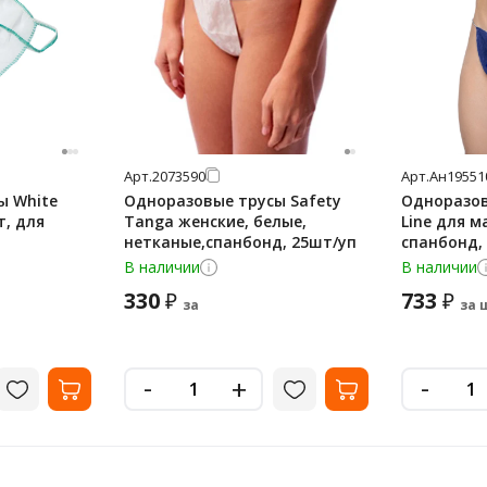
Арт.
2073590
Арт.
Ан19551
ы White
Одноразовые трусы Safety
Одноразов
т, для
Tanga женские, белые,
Line для 
нетканые,спанбонд, 25шт/уп
спанбонд,
В наличии
В наличии
330
733
₽
₽
за
за 
-
-
+