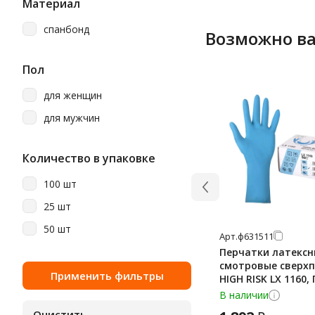
Материал
спанбонд
Возможно ва
Пол
для женщин
для мужчин
Количество в упаковке
100 шт
25 шт
50 шт
Арт.
ф631511
Перчатки латексн
смотровые сверх
HIGH RISK LX 1160,
25 пар (50 штук), 
В наличии
M (средний)