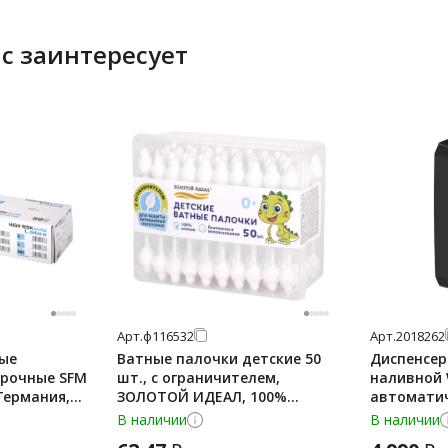
с заинтересует
Арт.
ф116532
Арт.
2018262
ые
Ватные палочки детские 50
Диспенсер
прочные SFM
шт., с ограничителем,
наливной 
 Германия,
ЗОЛОТОЙ ИДЕАЛ, 100%
автоматич
размер 7-8,
хлопок, 116532
В наличии
В наличии