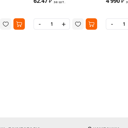
62.47
4 990
₽
₽
за шт.
з
-
-
+
нте интернет-магазина «Офисная Служба» большой выбор: в наличии боле