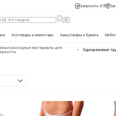
Запросить КП
Зак
вка
Хозтовары
и инвентарь
Канцтовары
и бумага
Мебе
Одноразовые тр
 красоты