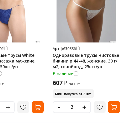
01
Арт.
ф630886
ые трусы White
Одноразовые трусы Чистовье
массажа мужские,
бикини р.44-48, женские, 30 г/
 50шт/уп
м2, спанбонд, 25шт/уп
В наличии
607
₽
шт.
за шт.
Мин. покупка от 2 шт.
-
+
+