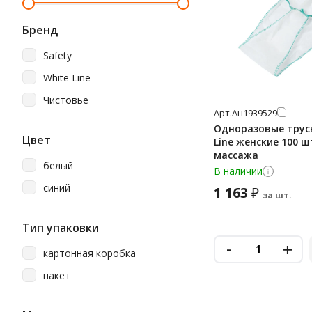
Бренд
Safety
White Line
Чистовье
Арт.
Ан1939529
Одноразовые трус
Цвет
Line женские 100 ш
массажа
белый
В наличии
синий
1 163
₽
за шт.
Тип упаковки
-
+
картонная коробка
пакет