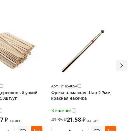
Арт.
ГУ1854094
Арт
еревянный узкий
Фреза алмазная Шар 2.7мм,
Фо
250шт/уп
красная насечка
Ти
ру
В наличии
В 
47
21.58
4
₽
₽
41.35
₽
за шт.
за шт.
-