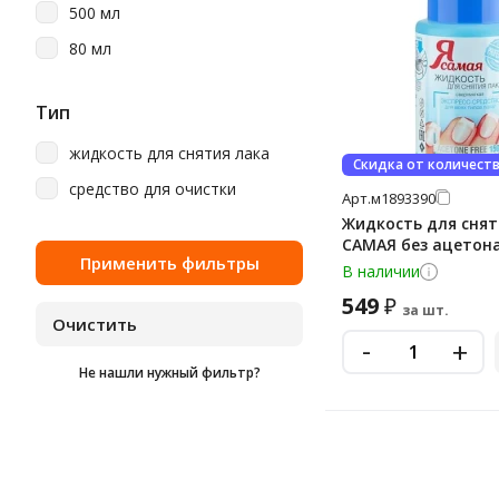
500 мл
80 мл
Тип
жидкость для снятия лака
Скидка от количест
средство для очистки
Арт.
м1893390
Жидкость для снят
САМАЯ без ацетона
В наличии
549
₽
за шт.
-
+
Не нашли нужный фильтр?