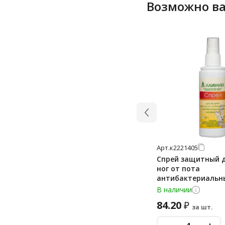
Возможно ва
Арт.
к2221405
Спрей защитный 
ног от пота
антибактериальны
АЛИРАНТА 30005
В наличии
84.20
₽
за шт.
-