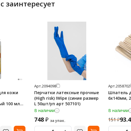
с заинтересует
Арт.
2094098
Арт.
2058702
для кожи
Перчатки латексные прочные
Шпатель д
(High risk) IWipe (синие размер
6х140мм, 
й 100 мл
L 50шт/уп арт 507101)
В наличии
В наличии
748
93.
₽
151
₽
за упак.
-
-