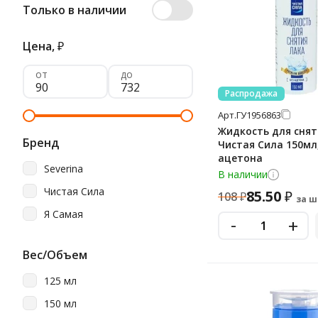
Только в наличии
Цена,
₽
от
до
Распродажа
Арт.
ГУ1956863
Жидкость для снят
Бренд
Чистая Сила 150мл,
ацетона
Severina
В наличии
Чистая Сила
85.50
₽
108
₽
за ш
Я Самая
-
+
Вес/Объем
125 мл
150 мл