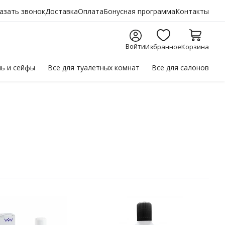
азать звонок
Доставка
Оплата
Бонусная программа
Контакты
Войти
Избранное
Корзина
ль
и сейфы
Все для
туалетных комнат
Все для
салонов