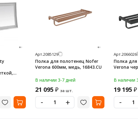
Арт.
2085129
Арт.
2066026
ty
Полка для полотенец Nofer
Полка для
Verona 600мм, медь, 16843.CU
Verona чер
еткой,
 08003.B
В наличии 3-7 дней
В наличии 
21 095
19 195
₽
₽
за шт.
-
-
+