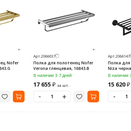
Арт.
2066037
Арт.
2066147
ец Nofer
Полка для полотенец Nofer
Полка для
843.G
Verona глянцевая, 16843.B
Niza черна
В наличии 3-7 дней
В наличии 
17 655
15 620
₽
₽
за шт.
-
-
+