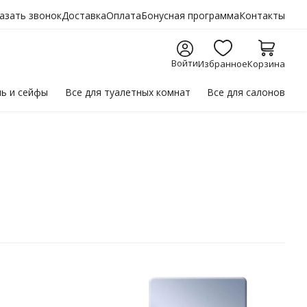
азать звонок
Доставка
Оплата
Бонусная программа
Контакты
Войти
Избранное
Корзина
ль
и сейфы
Все для
туалетных комнат
Все для
салонов