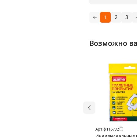
2
3
1
Возможно ва
Арт.
ф116732
Индивидуальные 