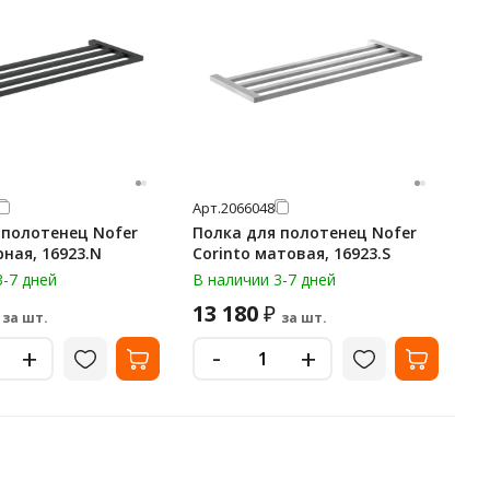
Арт.
2066048
 полотенец Nofer
Полка для полотенец Nofer
рная, 16923.N
Corinto матовая, 16923.S
3-7 дней
В наличии 3-7 дней
13 180
₽
за шт.
за шт.
-
+
+