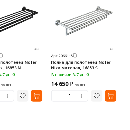
Арт.
2066115
 полотенец Nofer
Полка для полотенец Nofer
я, 16853.N
Niza матовая, 16853.S
3-7 дней
В наличии 3-7 дней
14 650
₽
за шт.
за шт.
-
+
+