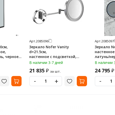
Арт.
2085096
Арт.
2085097
0см,
Зеркало Nofer Vanity
Зеркало No
ое,
d=21.5см,
настенное
ь, черное,
настенное с подсветкой,
латунь/не
латунь/нержавеющая сталь,
черное, ув
В наличии 3-7 дней
В наличии 
глянцевое, увеличение х3,
08006.N
21 835
24 795
₽
₽
08006.B
за шт.
-
-
+