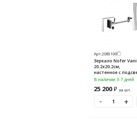
Арт.
2085100
Зеркало Nofer Vani
20.2х20.2см,
настенное с подсв
латунь, глянцевое,
В наличии 3-7 дней
25 200
₽
за шт.
-
+