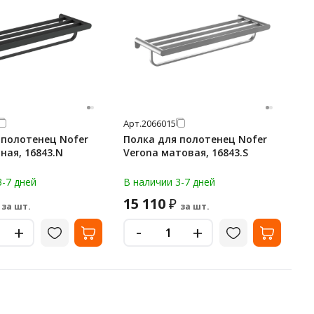
Арт.
2066015
 полотенец Nofer
Полка для полотенец Nofer
ная, 16843.N
Verona матовая, 16843.S
3-7 дней
В наличии 3-7 дней
15 110
₽
за шт.
за шт.
-
+
+