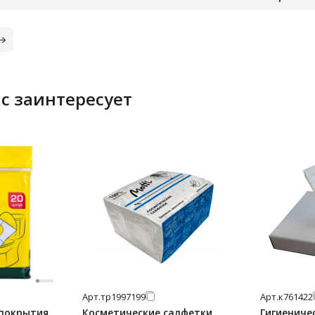
с заинтересует
Арт.
тр1997199
Арт.
к761422
покрытия
Косметические салфетки
Гигиениче