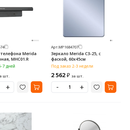
74
Арт.
МР1684707
 телефона Merida
Зеркало Merida СЗ-25, с
ерная, MHC01.R
фаской, 60х45см
5-7 дней
Под заказ 2-3 недели
2 562
₽
а шт.
за шт.
-
+
+