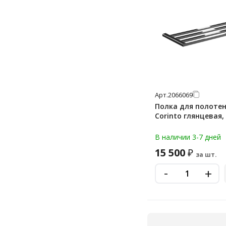
Арт.
2066069
Полка для полотен
Corinto глянцевая,
В наличии 3-7 дней
15 500
₽
за шт.
-
+