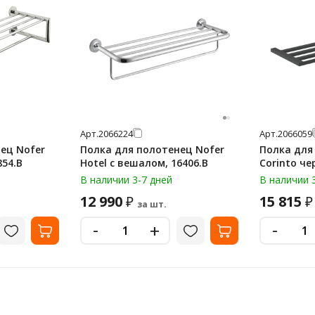
Арт.
2066224
Арт.
2066059
ец Nofer
Полка для полотенец Nofer
Полка для
854.B
Hotel с вешалом, 16406.B
Corinto че
В наличии 3-7 дней
В наличии 
12 990
15 815
₽
₽
за шт.
-
-
+