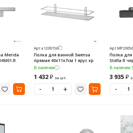
Арт.
к1200156
Арт.
МР20056
а Merida
Полка для ванной Swensa
Полка для
MHM01.R
прямая 40х11х7см 1 ярус хр
Stella R ч
В наличии
В наличии 
1 432
3 935
₽
₽
за шт.
з
-
-
+