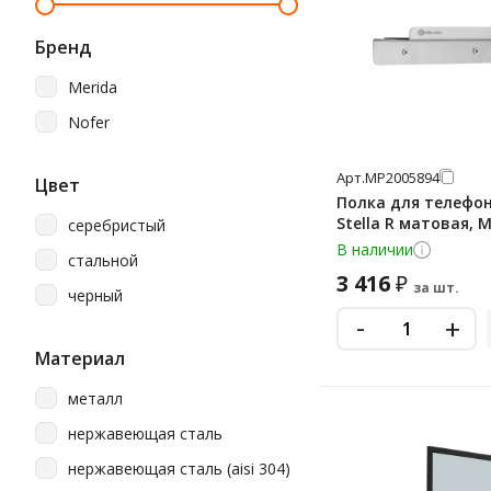
Бренд
Merida
Nofer
Арт.
МР2005894
Цвет
Полка для телефон
Stella R матовая, 
серебристый
В наличии
стальной
3 416
₽
за шт.
черный
-
+
Материал
металл
нержавеющая сталь
нержавеющая сталь (aisi 304)