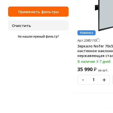
Новинка
Не нашли нужный фильтр?
Арт.
2085110
Зеркало Nofer 70х5
настенное наклонн
нержавеющая стал
08023.9004
В наличии 3-7 дней
35 990
₽
за шт.
-
+