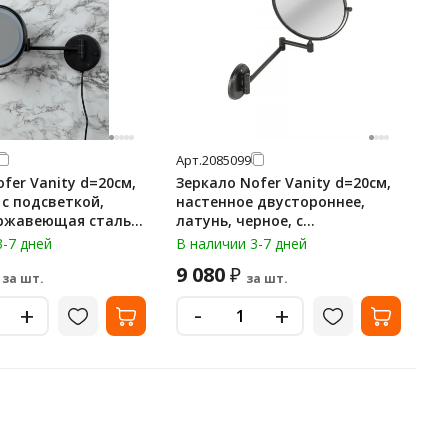
Арт.
2085099
fer Vanity d=20см,
Зеркало Nofer Vanity d=20см,
 с подсветкой,
настенное двустороннее,
ржавеющая сталь,
латунь, черное, с
еличение х3,
увеличением х5 с одной
3-7 дней
В наличии 3-7 дней
стороны, 08009.2.N
9 080
₽
за шт.
за шт.
-
+
+