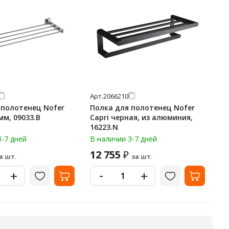
Арт.
2066210
 полотенец Nofer
Полка для полотенец Nofer
мм, 09033.В
Capri черная, из алюминия,
16223.N
3-7 дней
В наличии 3-7 дней
12 755
₽
а шт.
за шт.
-
+
+