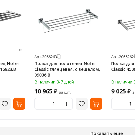
Арт.
2066263
Арт.
2066262
ец Nofer
Полка для полотенец Nofer
Полка для
 16923.B
Classic глянцевая, с вешалом,
Classic 450
09036.B
В наличии 3-7 дней
В наличии 
10 965
9 025
₽
₽
за шт.
з
-
-
+
Показать еще