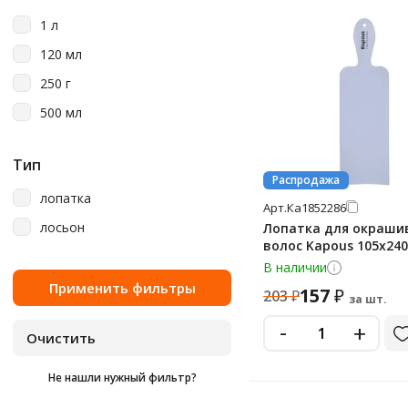
1 л
120 мл
250 г
500 мл
Тип
Распродажа
лопатка
Арт.
Ка1852286
лосьон
Лопатка для окраши
волос Kapous 105х24
В наличии
157
₽
203
₽
за шт.
-
+
Не нашли нужный фильтр?