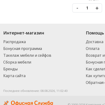
-
+
Купить
Завивка и выпрямление
по цене от 203
₽
до 1 141
₽
. В ассортим
Интернет-магазин
Помощь 
новинки. Вы можете выбрать нужный товар и добавить его в корзину дл
России – партнерской транспортной компанией DPD. Для постоянных кл
Распродажа
Доставка
Бонусная программа
Оплата
Такелаж мебели и сейфов
Возврат и
Сборка мебели
Бонусная
Бренды
Как сдела
Карта сайта
Как купит
Обратная 
Последнее обновление: 08.08.2026, 11:02:40
© 2000-2026 Компания «