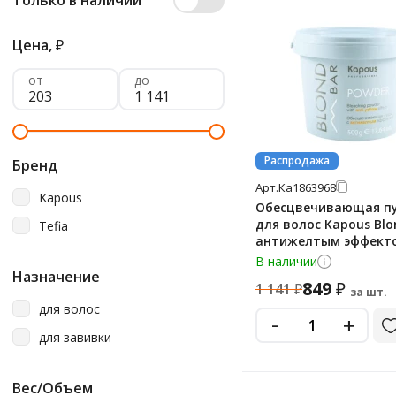
Только в наличии
Цена,
₽
от
до
Распродажа
Бренд
Арт.
Ка1863968
Kapous
Обесцвечивающая п
для волос Kapous Blo
Tefia
антижелтым эффект
500мл
В наличии
Назначение
849
₽
1 141
₽
за шт.
для волос
-
+
для завивки
Вес/Объем