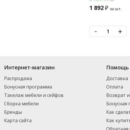
1 892
₽
за шт.
-
+
Купить
Оборудование
по цене от 98.63
₽
до 3 417
₽
. В ассортименте ин
Интернет-магазин
Помощь 
можете выбрать нужный товар и добавить его в корзину для дальнейшег
партнерской транспортной компанией DPD. Для постоянных клиентов -
Распродажа
Доставка
Бонусная программа
Оплата
Такелаж мебели и сейфов
Возврат и
Сборка мебели
Бонусная
Бренды
Как сдела
Карта сайта
Как купит
Обратная 