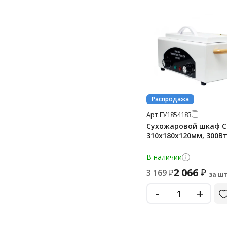
Распродажа
Арт.
ГУ1854183
Сухожаровой шкаф C
310х180х120мм, 300В
В наличии
2 066
₽
3 169
₽
за шт
-
+