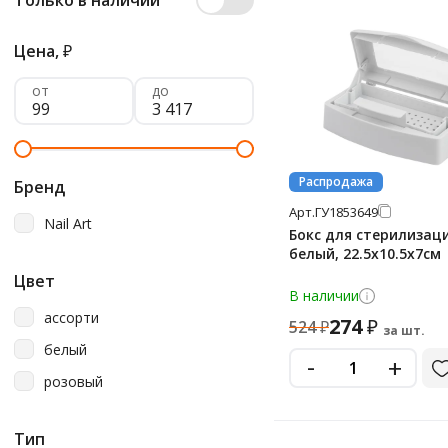
Только в наличии
Цена,
₽
от
до
Распродажа
Бренд
Арт.
ГУ1853649
Nail Art
Бокс для стерилизац
белый, 22.5х10.5х7см
Цвет
В наличии
ассорти
274
₽
524
₽
за шт.
белый
-
+
розовый
Тип