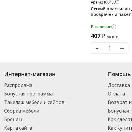
Арт.
м2100468
Легкий пластилин 
прозрачный пакет
В наличии
407
₽
за шт.
-
+
Купить
Бумага для рисования и черчения
по цене от 6.29
₽
до 5 095
₽
. 
Интернет-магазин
Помощь 
включая новинки. Вы можете выбрать нужный товар и добавить его в ко
регионы России – партнерской транспортной компанией DPD. Для пост
Распродажа
Доставка
Бонусная программа
Оплата
Такелаж мебели и сейфов
Возврат и
Сборка мебели
Бонусная
Бренды
Как сдела
Карта сайта
Как купит