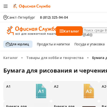
Санкт-Петербург
8 (812) 325-94-04
Каталог
{{tab}}
Для юрлиц
Продукты
и напитки
Посуда
и упаковка
Каталог
Товары для хобби и творчества
Бумага
Бумага для рисования и черчен
А1
А2
А2
Бумага для
Бумага для
В