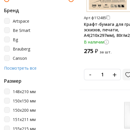
Бренд
Арт.
ф112485
Artspace
Крафт-бумага для гр
эскизов, печати,
Be Smart
А4(210х297мм), 80г/м2
Bg
BRAUBERG ART CLASSI
В наличии
Brauberg
275
₽
за шт.
Canson
Clairefontaine
Посмотреть все
-
+
Fabriano
Размер
Greenwich Line
148х210 мм
Hatber
150х150 мм
Kleenguard
150х200 мм
Kroyter
151х211 мм
Mega Engineer
155х215 мм