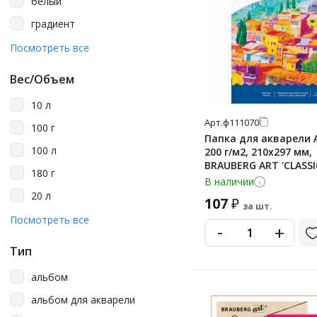
белый
в рулоне
градиент
джинсовый
Посмотреть все
кофейный
Вес/Объем
красный
10 л
лиловый
Арт.
ф111070
100 г
многоцветный рисунок
Папка для акварели А4
100 л
200 г/м2, 210х297 мм,
песочный
BRAUBERG ART 'CLASSIC
180 г
'Южный городок', 111
В наличии
с дизайном
20 л
107
₽
салатовый
за шт.
200 г
Посмотреть все
-
светло-голубой
+
200 л
светло-желтый
Тип
334
светло-розовый
альбом
4.1 л
светло-серый
альбом для акварели
50 л