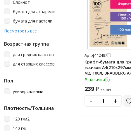
серый
блокнот
слоновая кость
бумага для акварели
темно-синий
бумага для пастели
тонированный
ватман
Посмотреть все
фиалковый
крафт-бумага
Возрастная группа
фиолетовый
лист
для средних классов
Арт.
ф112487
черный
папка
Крафт-бумага для гр
для старших классов
эскизов А4(210х297мм)
папка для акварели
м2, 100л, BRAUBERG A
папка для пастели
CLASSIC,112487
В наличии
Пол
папка для рисования
239
₽
за шт.
универсальный
папка для черчения
-
+
скетчбук
Плотность/Толщина
скетчбук (блокнот) для
рисования
120 г/м2
тетрадь
140 г/к