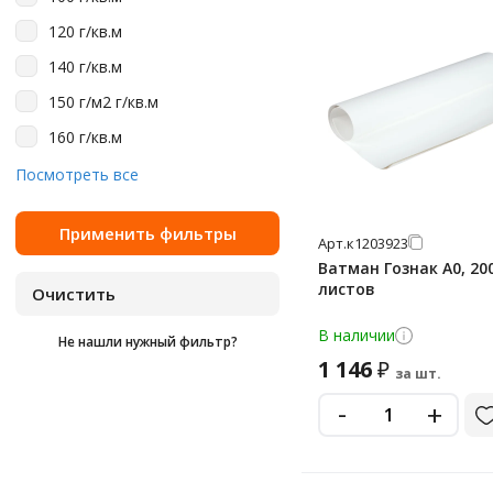
200 шт
120 г/кв.м
24 шт
140 г/кв.м
3 шт
150 г/м2 г/кв.м
30 шт
160 г/кв.м
32 шт
180 г/кв.м
Посмотреть все
40 шт
190 г/к
5 шт
200 г/к
Арт.
к1203923
50 шт
Ватман Гознак А0, 200
200 г/кв.м
листов
60 шт
200 г/м2 г/кв.м
7 шт
В наличии
Не нашли нужный фильтр?
80 г/кв.м
8 шт
1 146
₽
за шт.
80 шт
-
+