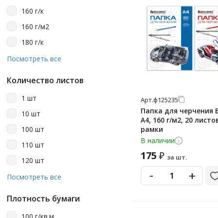
160 г/к
160 г/м2
180 г/к
200 г/к
Посмотреть все
200 г/м2
Количество листов
1 шт
Арт.
ф125235
Папка для черчения 
10 шт
А4, 160 г/м2, 20 листо
100 шт
рамки
В наличии
110 шт
175
₽
за шт.
120 шт
-
+
15 шт
Посмотреть все
18 шт
Плотность бумаги
20 шт
100 г/кв.м