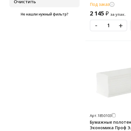
белые, Т-0110А
Под заказ
Экономика Проф
2 145
₽
Не нашли нужный фильтр?
за упак.
-
+
Арт.
1850103
Бумажные полоте
Экономика Проф Эл