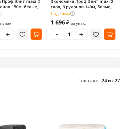
 Проф Элит maxi 2
Экономика Проф Элит maxi 2
лонов 150м, белые,
слоя, 6 рулонов 140м, белые,
Т-0117
Под заказ
1 696
₽
а упак.
за упак.
-
+
+
Показано:
24
из 27