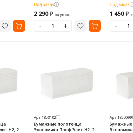
белые, Т-0110
0153 235м,
Под заказ
Под заказ
рулонов
2 290
1 450
₽
₽
за упак.
з
-
-
+
Арт.
1850102
Арт.
1850099
нца
Бумажные полотенца
Бумажные
ит H2, 2
Экономика Проф Элит H2, 2
Экономик