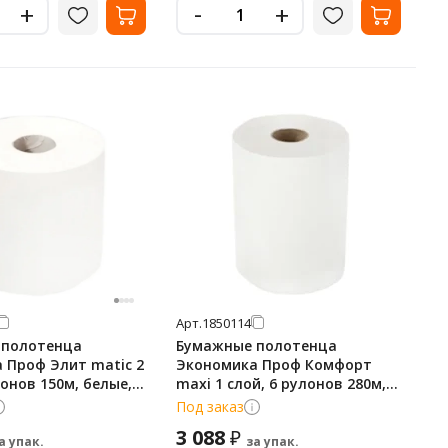
-
+
+
Арт.
1850114
 полотенца
Бумажные полотенца
 Проф Элит matic 2
Экономика Проф Комфорт
лонов 150м, белые,
maxi 1 слой, 6 рулонов 280м,
белые, Т-0170
Под заказ
3 088
₽
а упак.
за упак.