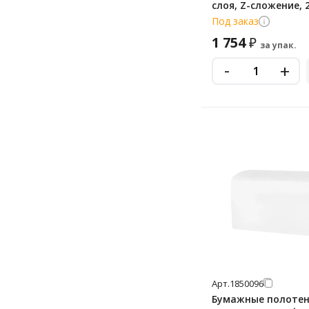
слоя, Z-сложение, 
белые, 15 пачек, Т
Под заказ
1 754
₽
за упак.
-
+
Арт.
1850096
Бумажные полоте