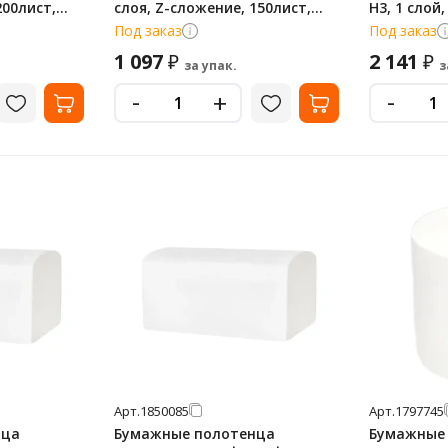
200лист,
слоя, Z-сложение, 150лист,
H3, 1 слой
-0240
белые, 15 пачек, Т-0241
250лист, б
Под заказ
Под заказ
Т-0222
1 097
2 141
₽
₽
за упак.
з
-
-
+
Арт.
1850085
Арт.
1797745
нца
Бумажные полотенца
Бумажные