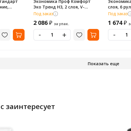
тандарт
Экономика Проф Комфорт
Экономика
ние,
Эко Тренд H3, 2 слоя, V-
слоя, 6 ру
сложение, 200лист, белые, 20
Т-0177
Под заказ
Под заказ
пачек, Т-0231
2 086
1 674
₽
₽
за упак.
з
-
-
+
Показать еще
с заинтересует