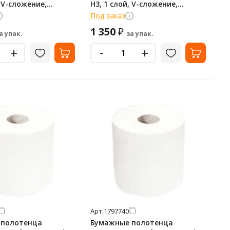
, V-сложение,
H3, 1 слой, V-сложение,
елые, 20 пачек,
200лист, белые, 20 пачек,
Под заказ
Т-0226
1 350
₽
а упак.
за упак.
-
+
+
Арт.
1797740
 полотенца
Бумажные полотенца