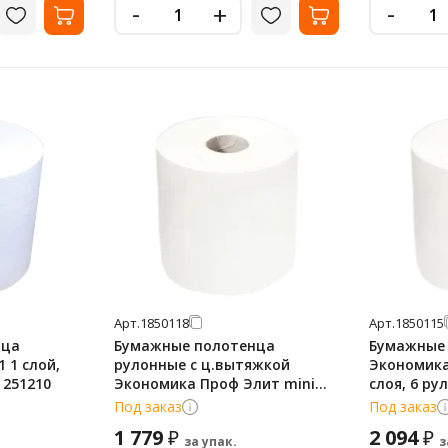
-
-
+
Арт.
1850118
Арт.
1850115
нца
Бумажные полотенца
Бумажные
 1 слой,
рулонные с ц.вытяжкой
Экономика
 251210
Экономика Проф Элит mini
слоя, 6 ру
Т-0137 75м, 2 слоя, белые, 12
Т-0197Т
Под заказ
Под заказ
рулонов
1 779
2 094
₽
₽
за упак.
з