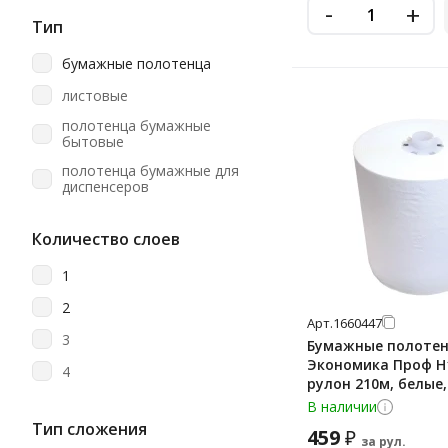
-
+
Lime
Тип
Luscan
бумажные полотенца
Merida
листовые
Metro Professional
полотенца бумажные
бытовые
Motti
полотенца бумажные для
Officeclean
диспенсеров
Papia
рулонные
Количество слоев
Protissue
Soffione
1
TEMCA/Челтекс
2
Арт.
1660447
Tellus (tork)
3
Бумажные полоте
Экономика Проф H1
Teres
4
рулон 210м, белые,
Topgear
В наличии
Тип сложения
Vclean
459
₽
за рул.