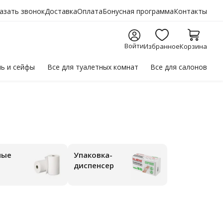
азать звонок
Доставка
Оплата
Бонусная программа
Контакты
Войти
Избранное
Корзина
ль
и сейфы
Все для
туалетных комнат
Все для
салонов
ные
Упаковка-
диспенсер