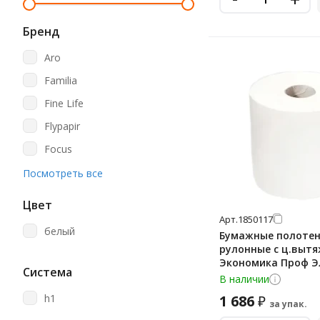
Бренд
Aro
Familia
Fine Life
Flypapir
Focus
Gratias
Посмотреть все
Jasmin
Цвет
Katrin
Арт.
1850117
белый
Бумажные полоте
Kimberly-Clark
рулонные с ц.выт
Экономика Проф Э
Kleenex
Система
Т-0157 150м, 2 слоя
В наличии
Laima
рулонов
h1
1 686
₽
за упак.
Lasla