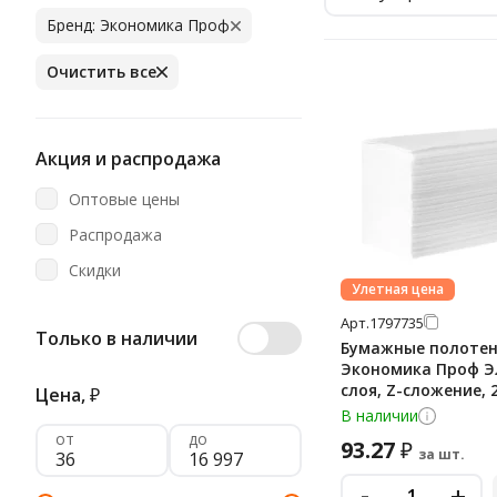
Бренд: Экономика Проф
Очистить все
Акция и распродажа
Оптовые цены
Распродажа
Скидки
Улетная цена
Арт.
1797735
Только в наличии
Бумажные полоте
Экономика Проф Эл
слоя, Z-сложение, 
Цена,
₽
белые, Т-0240
В наличии
от
до
93.27
₽
за шт.
-
+