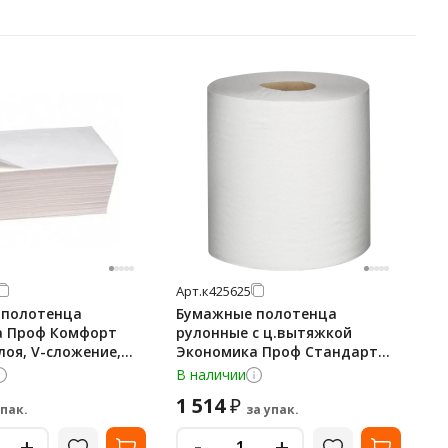
Арт.
к425625
 полотенца
Бумажные полотенца
а Проф Комфорт
рулонные с ц.вытяжкой
слоя, V-сложение,
Экономика Проф Стандарт
елые, Т-0221
макси Т-0160 230м, 1 слой,
В наличии
белые, 6 рулонов
1 514
₽
упак.
за упак.
-
+
+