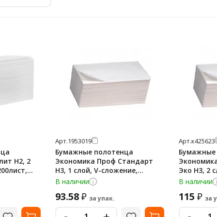
Арт.
1953019
Арт.
к425623
нца
Бумажные полотенца
Бумажные
ит H2, 2
Экономика Проф Стандарт
Экономик
200лист,
H3, 1 слой, V-сложение,
Эко H3, 2 
250лист, белые, Т-0225
200лист, б
В наличии
В наличии
93.58
115
₽
₽
за упак.
за 
-
-
+