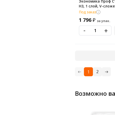
Экономика Проф С
H3, 1 слой, V-сложе
200лист, белые, 20 пачек,
Под заказ
Т-0201
1 796
₽
за упак.
-
+
2
1
Возможно ва