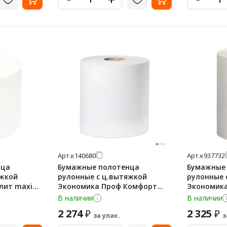
Арт.
к140680
Арт.
к937732
нца
Бумажные полотенца
Бумажные
яжкой
рулонные с ц.вытяжкой
рулонные 
лит maxi
Экономика Проф Комфорт
Экономик
, белые, 6
Т-0150 300м, 1 слой, белые, 6
mini Т-013
В наличии
В наличии
рулонов
белые, 12
2 274
2 325
₽
₽
за упак.
з