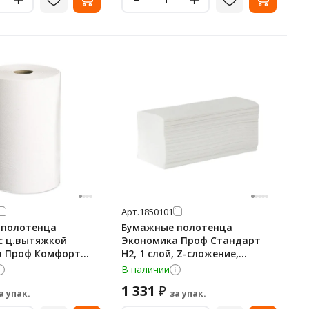
Арт.
1850101
 полотенца
Бумажные полотенца
с ц.вытяжкой
Экономика Проф Стандарт
а Проф Комфорт
H2, 1 слой, Z-сложение,
0 120м, 1 слой,
200лист, белые, 15 пачек,
В наличии
 рулонов
Т-0246
1 331
₽
а упак.
за упак.