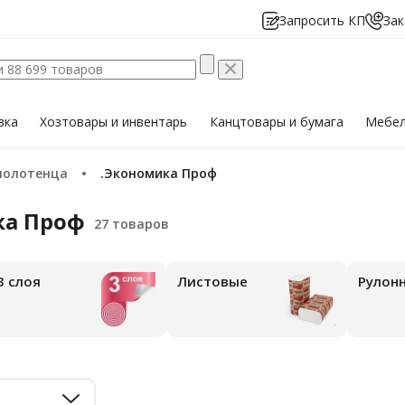
Запросить КП
Зак
вка
Хозтовары
и инвентарь
Канцтовары
и бумага
Мебе
полотенца
.Экономика Проф
ка Проф
3 слоя
Листовые
Рулон