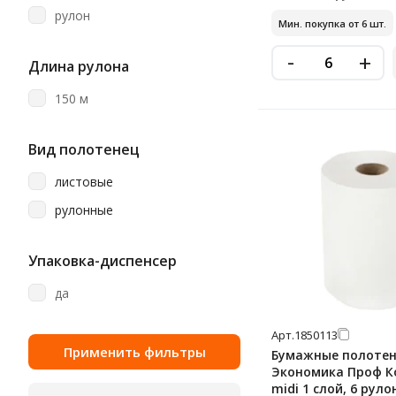
Vega
рулон
Мин. покупка от 6 шт.
Veiro
-
+
Длина рулона
Veiro Home Professional
150 м
Veiro Professional
Vita
Вид полотенец
Viva
листовые
Zewa
рулонные
Атма
Добрый Моток
Упаковка-диспенсер
Лайма
да
Любаша
Мягкий Знак
Арт.
1850113
Терес
Бумажные полоте
Экономика Проф 
Чисто Дома
midi 1 слой, 6 руло