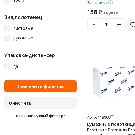
Veiro Professional
5083775
В наличии
Vita
158
₽
за упак.
Вид полотенец
Viva
-
+
листовые
Zewa
рулонные
Атма
Добрый Моток
Упаковка-диспенсер
Лайма
да
Любаша
Мягкий Знак
Терес
Чисто Дома
Экономика Проф
Не нашли нужный фильтр?
Арт.
ф118800
Бумажные полотенц
Protissue Premium Pro