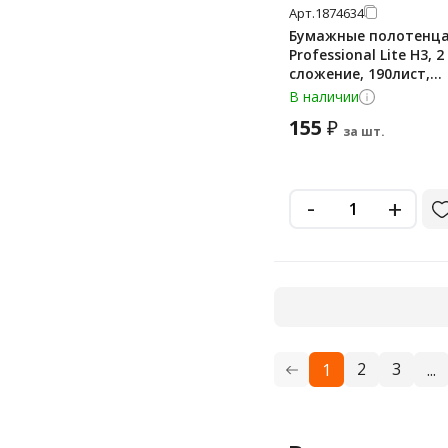
Арт.
1874634
Бумажные полотенца
Professional Lite H3, 2
сложение, 190лист,
белые,V32-200
В наличии
155
₽
за шт.
-
+
2
3
1
...