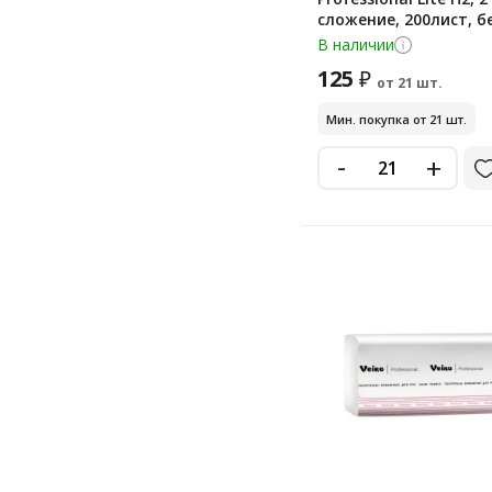
сложение, 200лист, б
Z32-200
В наличии
125
₽
от 21 шт.
Мин. покупка от 21 шт.
-
+