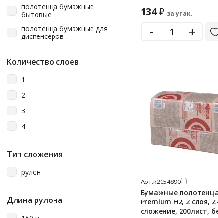
Metro Professional
полотенца бумажные
134
₽
за упак.
бытовые
Motti
-
+
полотенца бумажные для
Officeclean
диспенсеров
Papia
рулонные
Количество слоев
Protissue
Soffione
1
TEMCA/Челтекс
2
Tellus (tork)
3
Teres
4
Topgear
Тип сложения
Vclean
Vega
рулон
Арт.
к2054890
Veiro
Бумажные полотенца
Длина рулона
Premium H2, 2 слоя, Z
Veiro Home Professional
сложение, 200лист, б
150 м