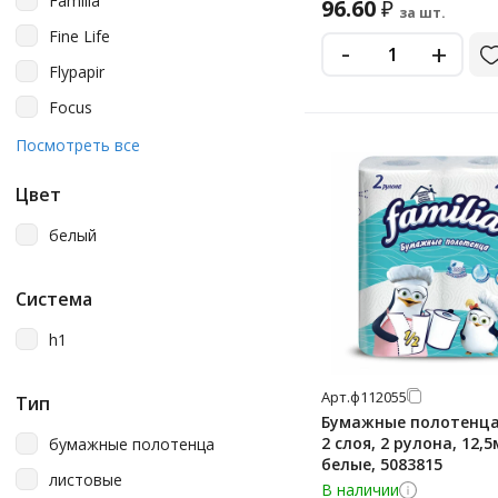
Familia
96.60
₽
за шт.
Fine Life
-
+
Flypapir
Focus
Gratias
Посмотреть все
Jasmin
Цвет
Katrin
белый
Kimberly-Clark
Kleenex
Система
Laima
h1
Lasla
Lime
Арт.
ф112055
Тип
Бумажные полотенца 
Luscan
2 слоя, 2 рулона, 12,5
бумажные полотенца
Merida
белые, 5083815
листовые
В наличии