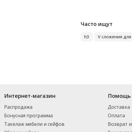
Часто ищут
h3
V сложения для
Купить
Бумажные полотенца
по цене от 36.07
₽
до 16 997
₽
. В ассортим
Интернет-магазин
Помощь 
новинки. Вы можете выбрать нужный товар и добавить его в корзину дл
России – партнерской транспортной компанией DPD. Для постоянных кл
Распродажа
Доставка
Бонусная программа
Оплата
Такелаж мебели и сейфов
Возврат и