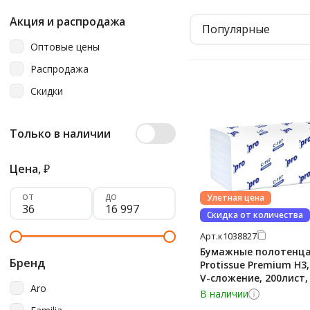
Акция и распродажа
Популярные
Оптовые цены
Распродажа
Скидки
Только в наличии
Цена,
₽
от
до
Улетная цена
Скидка от количества
Арт.
к1038827
Бумажные полотенц
Бренд
Protissue Premium H3,
V-сложение, 200лист, белые,
Aro
C197
В наличии