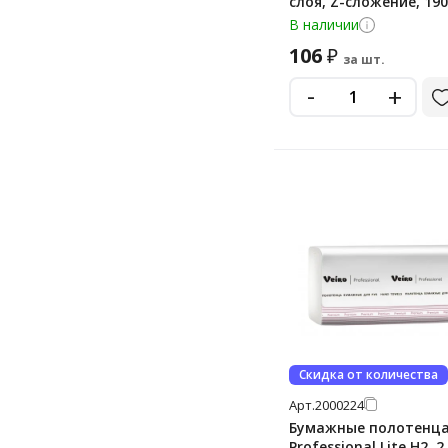
слоя, Z-сложение, 19
белые, С443
В наличии
106
₽
за шт.
-
+
Скидка от количества
Арт.
2000224
Бумажные полотенца
Professional Lite H2, 2