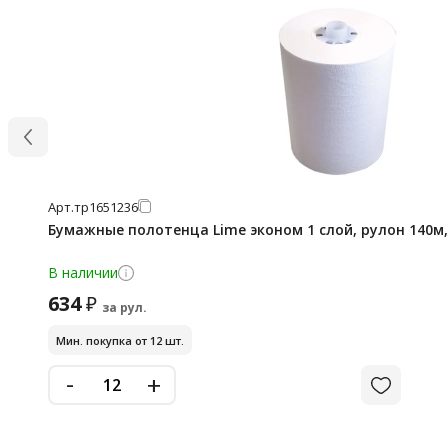
Арт.
тр1651236
Бумажные полотенца Lime эконом 1 слой, рулон 140м,
В наличии
634
₽
за рул.
Мин. покупка от 12 шт.
-
+