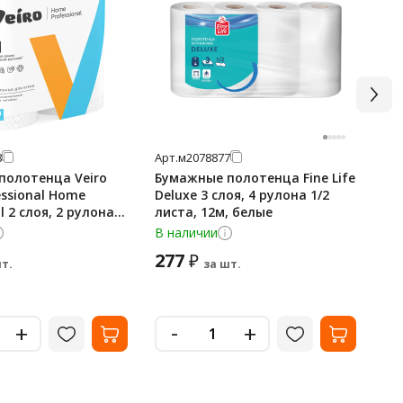
8
Арт.
м2078877
Арт
полотенца Veiro
Бумажные полотенца Fine Life
Бу
ssional Home
Deluxe 3 слоя, 4 рулона 1/2
Pro
l 2 слоя, 2 рулона,
листа, 12м, белые
W-
21
В наличии
В 
277
3 
₽
т.
за шт.
15
-
+
+