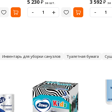
5 230
3 592
₽
₽
за шт.
за
-
-
+
Инвентарь для уборки санузлов
Туалетная бумага
Суш