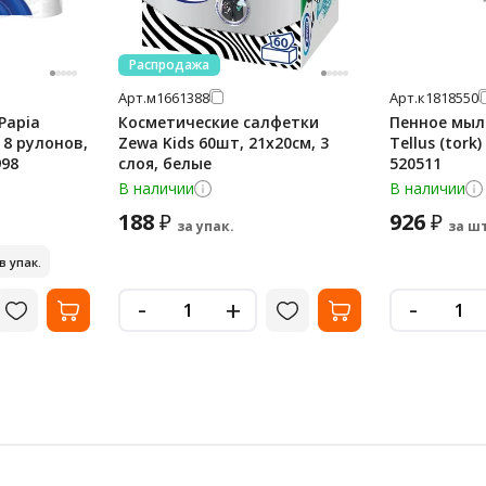
Распродажа
Арт.
м1661388
Арт.
к1818550
Papia
Косметические салфетки
Пенное мыл
, 8 рулонов,
Zewa Kids 60шт, 21х20см, 3
Tellus (tork)
998
слоя, белые
520511
В наличии
В наличии
188
926
₽
₽
за упак.
за шт
 в упак.
-
-
+