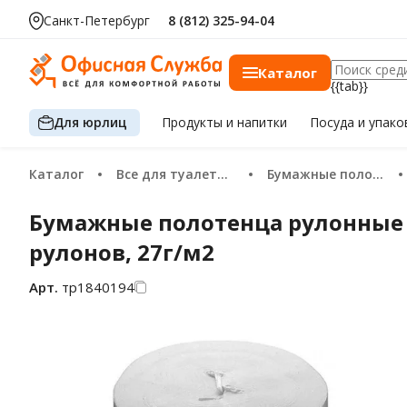
Санкт-Петербург
8 (812) 325-94-04
Каталог
{{tab}}
Для юрлиц
Продукты
и напитки
Посуда
и упако
Каталог
Все для туалетных комнат
Бумажные полотенца
Бумажные полотенца рулонные с 
рулонов, 27г/м2
Арт.
тр1840194