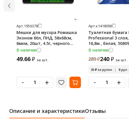
Арт.
1956378
Арт.
к1418096
Мешки для мусора Ромашка
Туалетная бумага 
Эконом 60л, ПНД, 58х68см,
Professional 3 слоя
6мкм, 20шт, 4.5г, черного
16,8м , белая, 5080
цвета, в рулоне
В наличии
В наличии
49.66
240
₽
₽
289
₽
за шт.
за шт.
30
₽
за рулон
|
8 рул.
-
-
+
+
Описание и характеристики
Отзывы