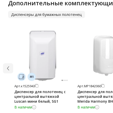
Дополнительные комплектующи
Диспенсеры для бумажных полотенец
Арт.
к1525943
Арт.
МР1842060
Диспенсер для полотенец с
Диспенсер для пол
центральной вытяжкой
центральной выт
Luscan мини белый, SG1
Merida Harmony BH
белый, пластик, М
В наличии
В наличии