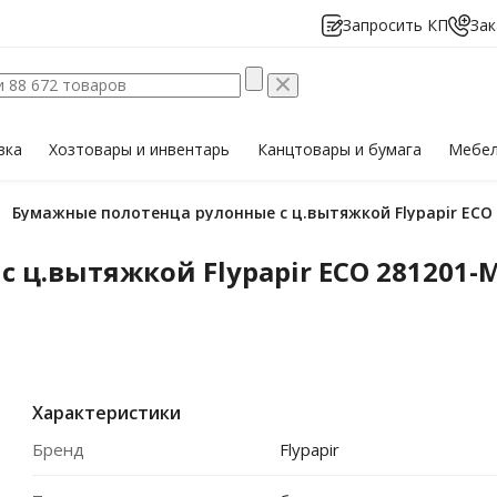
Запросить КП
Зак
вка
Хозтовары
и инвентарь
Канцтовары
и бумага
Мебе
Бумажные полотенца рулонные с ц.вытяжкой Flypapir ECO 2
ц.вытяжкой Flypapir ECO 281201-М 
Характеристики
Бренд
Flypapir