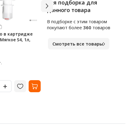
Вся подборка для
данного товара
В подборке c этим товаром
Арт.
к1564553
Арт.
в
покупают более
360
товаров
о в картридже
Индивидуальные покрытия
Чист
 Мягкое S4, 1л,
на унитаз Merida Stella, 1/4
сант
Смотреть все товары
сложения, 100 листов, С-89
1л, 
В наличии
В на
238
10
₽
.
за упак.
-
-
+
+