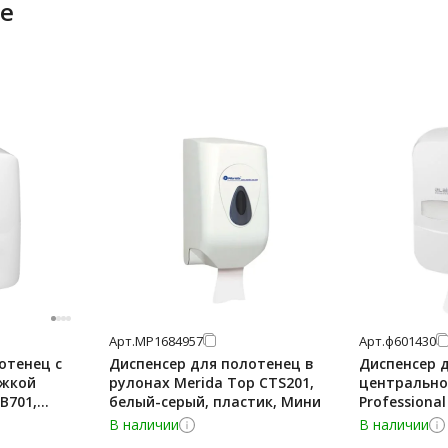
е
Арт.
МР1684957
Арт.
ф601430
отенец с
Диспенсер для полотенец в
Диспенсер 
яжкой
рулонах Merida Top CTS201,
центрально
B701,
белый-серый, пластик, Мини
Professiona
ини
В наличии
В наличии