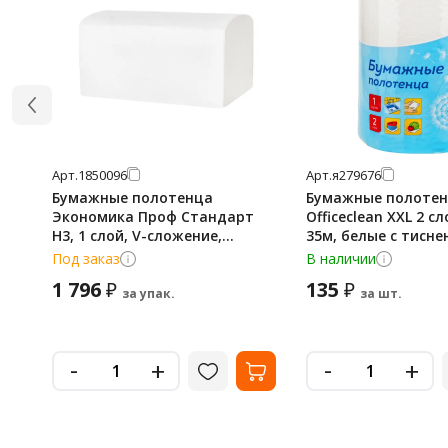
Арт.
1850096
Арт.
я279676
Бумажные полотенца
Бумажные полоте
Экономика Проф Стандарт
Officeclean XXL 2 сл
H3, 1 слой, V-сложение,
35м, белые с тисне
200лист, белые, 20 пачек,
279676
Под заказ
В наличии
Т-0201
1 796
135
₽
₽
за упак.
за шт.
-
-
+
+