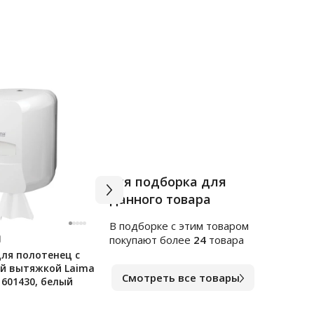
Вся подборка для
данного товара
В подборке c этим товаром
Арт.
тр1784101
Арт.
в
покупают более
24
товара
для полотенец с
Диспенсер для полотенец с
Дисп
й вытяжкой Laima
центральной вытяжкой Lime
цент
Смотреть все товары
l 601430, белый
Mini белый, без дозатора,
(tork
931120
черн
В наличии
В на