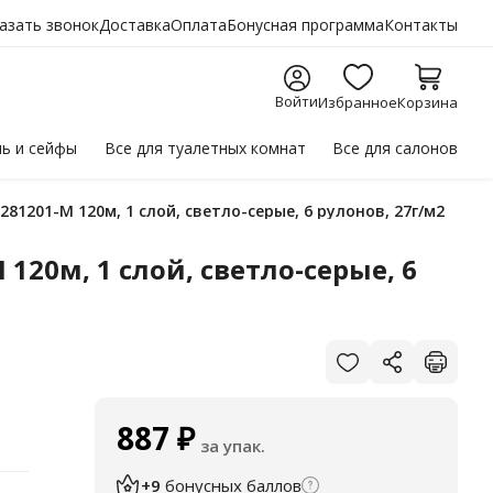
азать звонок
Доставка
Оплата
Бонусная программа
Контакты
Войти
Избранное
Корзина
ль
и сейфы
Все для
туалетных комнат
Все для
салонов
81201-М 120м, 1 слой, светло-серые, 6 рулонов, 27г/м2
120м, 1 слой, светло-серые, 6
887
₽
за упак.
+9
бонусных баллов