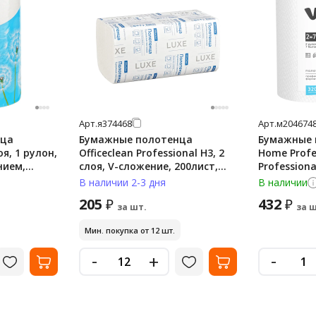
Арт.
я374468
Арт.
м204674
нца
Бумажные полотенца
Бумажные 
оя, 1 рулон,
Officeclean Professional Н3, 2
Home Profe
нием,
слоя, V-сложение, 200лист,
Professiona
белые
32м, белые
В наличии 2-3 дня
В наличии
205
432
₽
₽
за шт.
за ш
Мин. покупка от 12 шт.
-
-
+