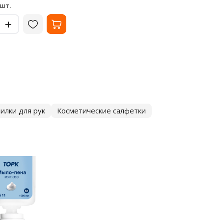
1 414
16 
₽
 шт.
за шт.
-
Цве
+
+
че
-
илки для рук
Косметические салфетки