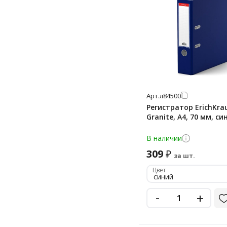
Арт.
л84500
Регистратор ErichKra
Granite, А4, 70 мм, си
В наличии
309
₽
за шт.
Цвет
синий
-
+