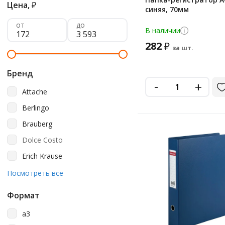
Цена,
₽
синяя, 70мм
от
до
В наличии
282
₽
за шт.
Бренд
-
+
Attache
Berlingo
Brauberg
Dolce Costo
Erich Krause
Esselte
Посмотреть все
Lamark
Формат
Officespace
a3
Staff