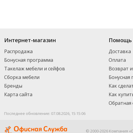
Купить
Папки-регистраторы
по цене от 172
₽
до 3 593
₽
. В ассортимент
Интернет-магазин
Помощь 
Вы можете выбрать нужный товар и добавить его в корзину для дальней
партнерской транспортной компанией DPD. Для постоянных клиентов -
Распродажа
Доставка
Бонусная программа
Оплата
Такелаж мебели и сейфов
Возврат и
Сборка мебели
Бонусная
Бренды
Как сдела
Карта сайта
Как купит
Обратная 
Последнее обновление: 07.08.2026, 15:15:06
© 2000-2026 Компания «