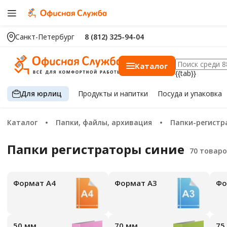
Санкт-Петербург
8 (812) 325-94-04
Каталог
{{tab}}
Для юрлиц
Продукты
и напитки
Посуда
и упаковка
Каталог
Папки, файлы, архивация
Папки-регист
Папки регистраторы синие
Формат А4
Формат А3
Ф
50 мм
70 мм
7