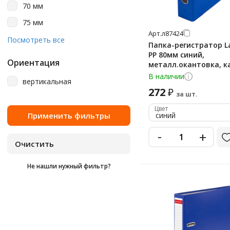
сиреневый
70 мм
тёмно-зелёный
75 мм
Арт.
л87424
фиолетовый
80 мм
Посмотреть все
Папка-регистратор 
фисташковый
PP 80мм синий,
90 мм
Ориентация
металл.окантовка, 
черный
В наличии
вертикальная
черный матовый
272
₽
за шт.
черный мрамор
Цвет
синий
шотландка
-
+
Не нашли нужный фильтр?