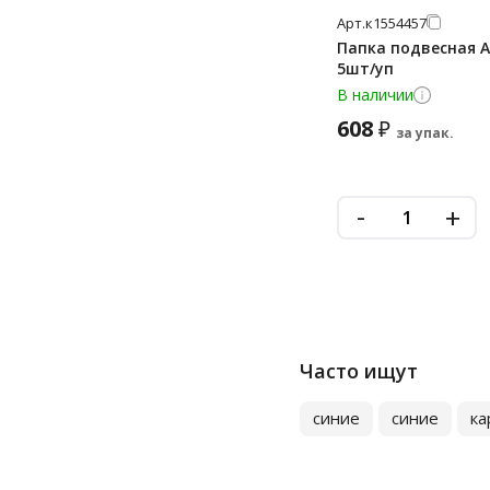
Арт.
к1554457
Папка подвесная At
5шт/уп
В наличии
608
₽
за упак.
-
+
Часто ищут
синие
синие
ка