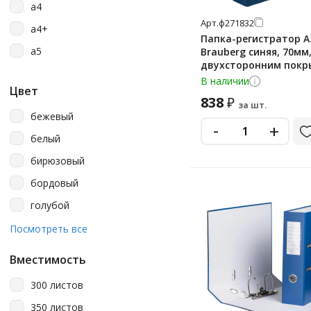
a4
Стамм
Арт.
ф271832
a4+
Папка-регистратор А
a5
Brauberg синяя, 70мм,
двухсторонним покр
из ПВХ
В наличии
Цвет
838
₽
за шт.
бежевый
-
+
белый
бирюзовый
бордовый
голубой
желтый
Посмотреть все
зеленый
Вместимость
зеленый мрамор
300 листов
коричневый
350 листов