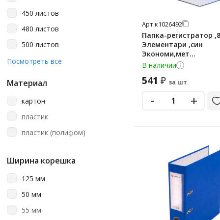
красный
450 листов
красный мрамор
Арт.
к1026492
480 листов
лайм
Папка-регистратор ,
500 листов
Элементари ,син
лиловый
Экономи,мет
550 листов
Посмотреть все
уголк.,ПБП1,карм.кор
В наличии
многоцветный рисунок
600 листов
541
₽
мрамор
Материал
за шт.
650 листов
-
+
мятный
картон
750 листов
оранжевый
пластик
800 листов
персиковый
пластик (полифом)
розовый
Ширина корешка
салатовый
серый
125 мм
синий
50 мм
синий мрамор
55 мм