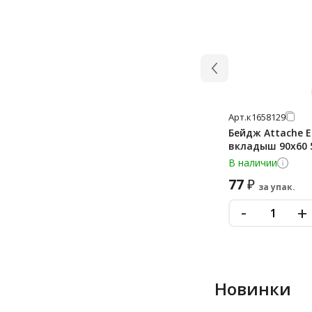
Арт.
к1658129
Бейдж Attache E
вкладыш 90x60 
В наличии
77
₽
за упак.
-
+
Новинки