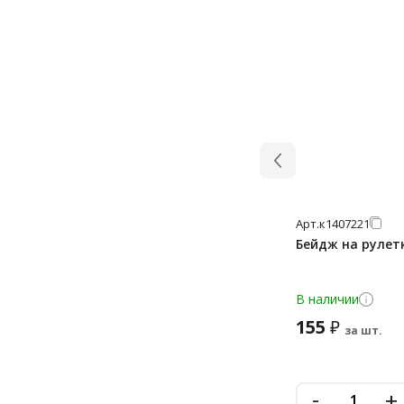
Арт.
к1407221
Бейдж на рулетк
В наличии
155
₽
за шт.
-
+