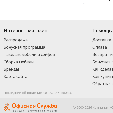
Купить
Бейджи и держатели
по цене от
₽
до
₽
. В ассортименте интер
Интернет-магазин
Помощь 
выбрать нужный товар и добавить его в корзину для дальнейшего оформ
транспортной компанией DPD. Для постоянных клиентов - скидка, мини
Распродажа
Доставка
Бонусная программа
Оплата
Такелаж мебели и сейфов
Возврат и
Сборка мебели
Бонусная
Бренды
Как сдела
Карта сайта
Как купит
Обратная 
Последнее обновление: 08.08.2026, 15:03:37
© 2000-2026 Компания «