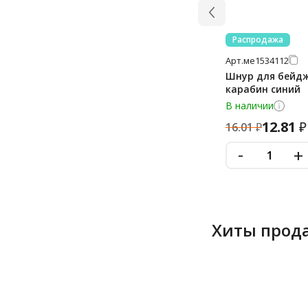
Распродажа
Арт.
ме1534112
Шнур для бейджа
карабин синий
В наличии
12.81
₽
16.01
₽
-
+
Хиты прод