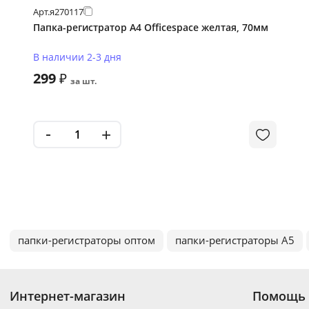
Арт.
я270117
Папка-регистратор А4 Officespace желтая, 70мм
В наличии 2-3 дня
299
₽
за шт.
-
+
папки-регистраторы оптом
папки-регистраторы А5
Интернет-магазин
Помощь 