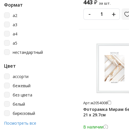
Staff
443
₽
за шт.
Формат
Дпс
-
+
a2
Зебра
a3
Мирам
a4
a5
нестандартный
Цвет
ассорти
бежевый
без цвета
Арт.
м2054008
белый
Фоторамка Мирам бе
бирюзовый
21 x 29.7см
бордовый
Посмотреть все
В наличии