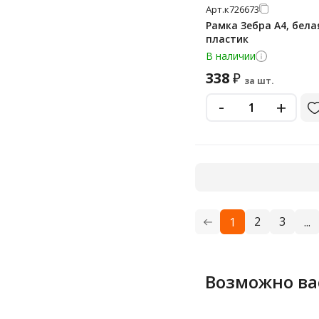
Арт.
к726673
Рамка Зебра А4, бела
пластик
В наличии
338
₽
за шт.
-
+
2
3
1
...
Возможно ва