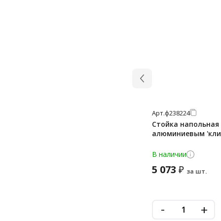
Арт.
ф238224
Стойка напольная B
алюминиевым 'кли
В наличии
5 073
₽
за шт.
-
+