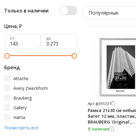
Только в наличии
Популярные
Цена,
₽
от
до
Бренд
Attache
Avery Zweckform
Brauberg
Арт.
ф391231
Gallery
Рамка 21х30 см небь
багет 12 мм, пластик,
Hama
BRAUBERG 'Original',
Officespace
Посмотреть все
серебристая, 391231
В наличии