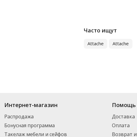
Часто ищут
Attache
Attache
Купить
Рамки
по цене от 143
₽
до 3 273
₽
. В ассортименте интернет-ма
Интернет-магазин
Помощь 
выбрать нужный товар и добавить его в корзину для дальнейшего оформ
транспортной компанией DPD. Для постоянных клиентов - скидка, мини
Распродажа
Доставка
Бонусная программа
Оплата
Такелаж мебели и сейфов
Возврат и