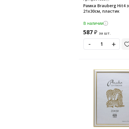
черный матовый
Рамка Brauberg Hit4 
21х30см, пластик
черный/коричневый
янтарный
В наличии
яшма
587
₽
за шт.
-
+