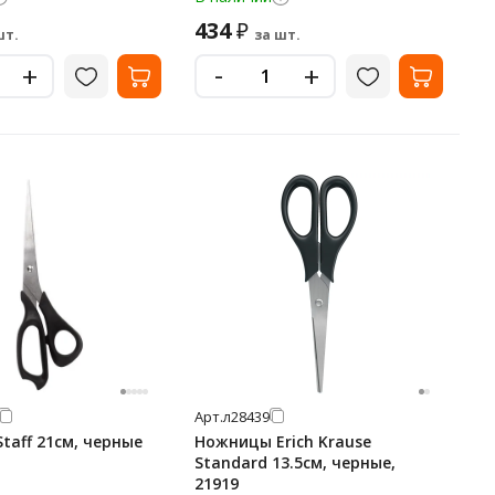
434
₽
шт.
за шт.
-
+
+
Арт.
л28439
taff 21см, черные
Ножницы Erich Krause
Standard 13.5см, черные,
21919