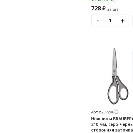
240 мм
728
₽
за шт.
-
+
Арт.
ф237296
Ножницы BRAUBERG
210 мм, серо-черны
сторонняя заточка