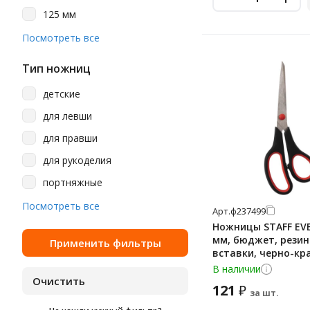
малиновый
Остров Сокровищ
125 мм
металл
Пифагор
127 мм
Посмотреть все
металлик
Юнландия
130 мм
оранжевый
Тип ножниц
№1 School
135 мм
прозрачный
детские
137 мм
розовый
для левши
138 мм
салатовый
для правши
140 мм
серебристый
для рукоделия
150 мм
серо-черные
портняжные
155 мм
серый
профессиональные
Посмотреть все
Арт.
ф237499
160 мм
синий
универсальные
Ножницы STAFF EVE
165 мм
мм, бюджет, рези
сиреневый
вставки, черно-кр
169 мм
чехол, 237499
фиолетовый
В наличии
170 мм
121
₽
фуксия
за шт.
175 мм