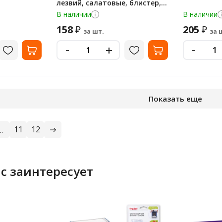
лезвий, салатовые, блистер,
237109
В наличии
В наличии
158
205
₽
₽
за шт.
за 
-
-
+
Показать еще
11
12
..
с заинтересует