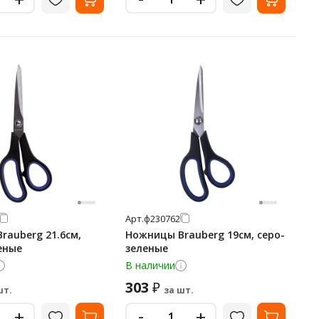
Арт.
ф230762
rauberg 21.6см,
Ножницы Brauberg 19см, серо-
еные
зеленые
В наличии
303
₽
шт.
за шт.
-
+
+