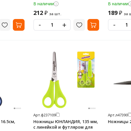
В наличии
В наличии
212
189
₽
₽
за шт.
за 
-
-
+
Арт.
ф237109
Арт.
л47390
16.5см,
Ножницы ЮНЛАНДИЯ, 135 мм,
Ножницы 2
с линейкой и футляром для