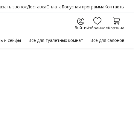
азать звонок
Доставка
Оплата
Бонусная программа
Контакты
Войти
Избранное
Корзина
ль
и сейфы
Все для
туалетных комнат
Все для
салонов