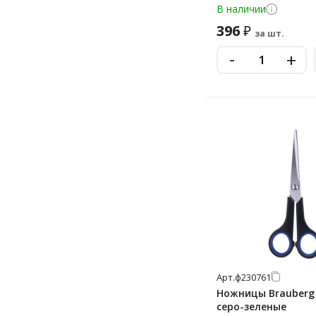
В наличии
396
₽
за шт.
-
+
Арт.
ф230761
Ножницы Brauberg 
серо-зеленые