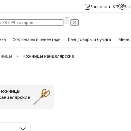
Запросить КП
Зак
вка
Хозтовары
и инвентарь
Канцтовары
и бумага
Мебе
жницы
Ножницы канцелярские
жницы
канцелярские