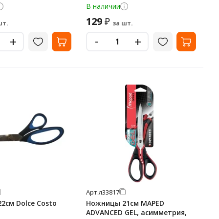
В наличии
129
₽
шт.
за шт.
-
+
+
Арт.
л33817
2см Dolce Costo
Ножницы 21см MAPED
ADVANCED GEL, асимметрия,