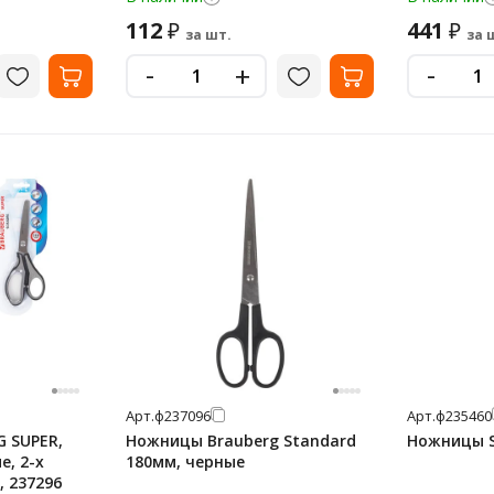
112
441
₽
₽
за шт.
за 
-
-
+
Арт.
ф237096
Арт.
ф235460
 SUPER,
Ножницы Brauberg Standard
Ножницы S
е, 2-х
180мм, черные
, 237296