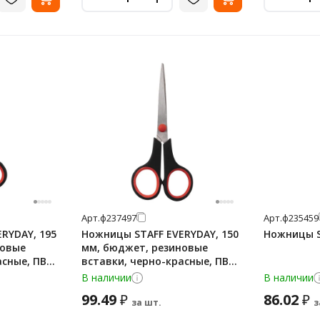
Арт.
ф237497
Арт.
ф235459
RYDAY, 195
Ножницы STAFF EVERYDAY, 150
Ножницы St
новые
мм, бюджет, резиновые
асные, ПВХ
вставки, черно-красные, ПВХ
чехол, 237497.
В наличии
В наличии
99.49
86.02
₽
₽
за шт.
з