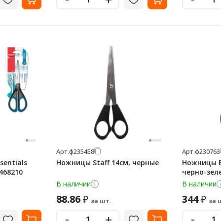
Арт.
ф235458
Арт.
ф230763
entials
Ножницы Staff 14см, черные
Ножницы B
 468210
черно-зел
В наличии
В наличии
88.86
344
₽
₽
за шт.
за 
-
-
+