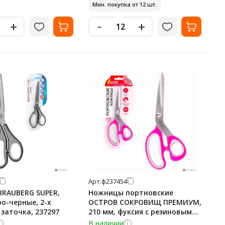
Мин. покупка от 12 шт.
-
+
+
Арт.
ф237454
RAUBERG SUPER,
Ножницы портновские
ро-черные, 2-х
ОСТРОВ СОКРОВИЩ ПРЕМИУМ,
заточка, 237297
210 мм, фуксия с резиновыми
серыми вставками, 237454
В наличии