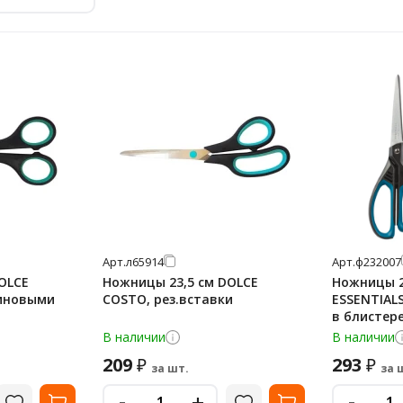
Арт.
л65914
Арт.
ф232007
OLCE
Ножницы 23,5 см DOLCE
Ножницы 
зиновыми
COSTO, рез.вставки
ESSENTIALS
В наличии
В наличии
209
293
₽
₽
за шт.
за 
-
-
+