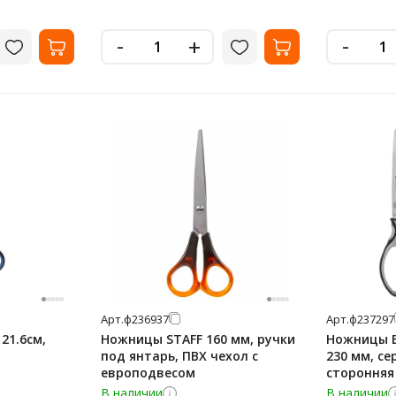
-
-
+
Арт.
ф236937
Арт.
ф237297
21.6см,
Ножницы STAFF 160 мм, ручки
Ножницы B
под янтарь, ПВХ чехол с
230 мм, се
европодвесом
сторонняя 
В наличии
В наличии