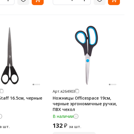
Арт.
я264903
aff 16.5см, черные
Ножницы Officespace 19см,
черные эргономичные ручки,
ПВХ чехол
В наличии
132
₽
а шт.
за шт.