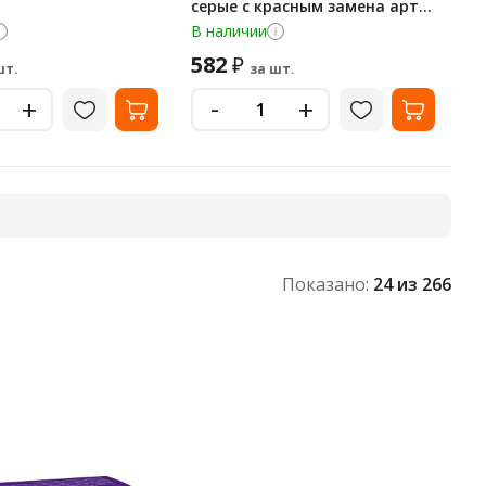
серые с красным замена арт.
599010
В наличии
582
₽
шт.
за шт.
-
+
+
Показано:
24
из 266