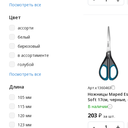
Decadry
Посмотреть все
Deli
Цвет
Dolce Costo
ассорти
Durable
белый
Erich Krause
бирюзовый
Kores
в ассортименте
M&g
голубой
Maped
желтый
Посмотреть все
Officespace
желтый/белый
Silwerhof
Длина
Арт.
к1360463
зеленый
Ножницы Maped Ess
Staff
105 мм
Soft 17см, черные,
комбинированный
Выбор Есть
115 мм
В наличии
коричневый
Крамет
203
₽
120 мм
за шт.
красный
Мульти-Пульти
-
123 мм
+