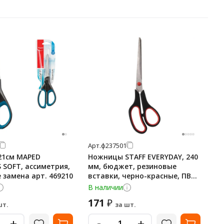
Арт.
ф237501
21см MAPED
Ножницы STAFF EVERYDAY, 240
 SOFT, ассиметрия,
мм, бюджет, резиновые
в блистере замена арт. 469210
вставки, черно-красные, ПВХ
чехол, 237501
В наличии
171
₽
шт.
за шт.
-
+
+