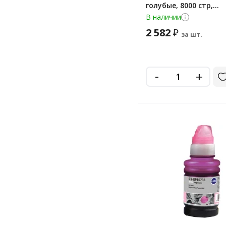
голубые, 8000 стр,
оригинальные, 4672C
В наличии
2 582
₽
за шт.
-
+