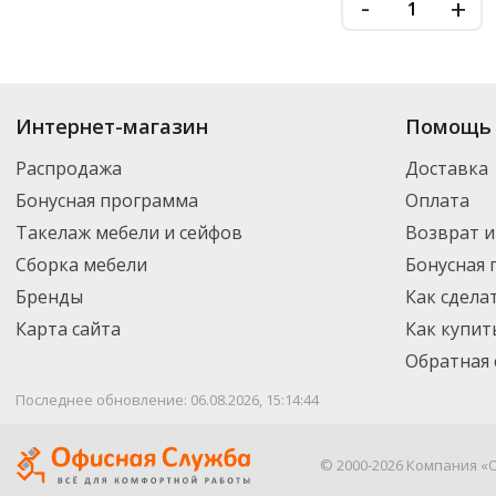
-
+
Купить
Чернила для картриджа
по цене от 82
₽
до 11 692
₽
. В ассортим
Интернет-магазин
Помощь 
новинки. Вы можете выбрать нужный товар и добавить его в корзину дл
России – партнерской транспортной компанией DPD. Для постоянных кл
Распродажа
Доставка
Бонусная программа
Оплата
Такелаж мебели и сейфов
Возврат и
Сборка мебели
Бонусная
Бренды
Как сдела
Карта сайта
Как купит
Обратная 
Последнее обновление: 06.08.2026, 15:14:44
© 2000-2026 Компания «