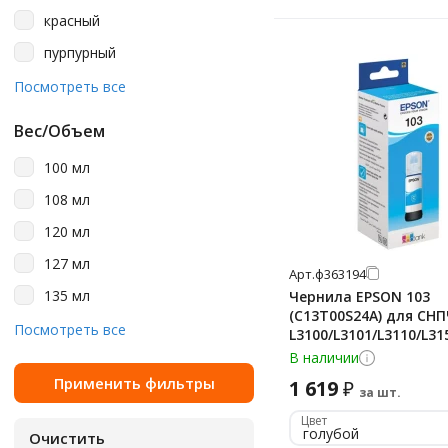
красный
пурпурный
светло-голубой
Посмотреть все
светло-пурпурный
Вес/Объем
серый
100 мл
фото черный
108 мл
черный
120 мл
127 мл
Арт.
ф363194
135 мл
Чернила EPSON 103
(C13T00S24A) для СН
140 мл
Посмотреть все
L3100/L3101/L3110/L31
голубые, ОРИГИНАЛЬ
В наличии
170 мл
1 619
₽
250 мл
за шт.
Цвет
40 мл
голубой