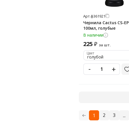
Арт.
ф361921
Чернила Cactus CS-EP
100мл, голубые
В наличии
225
₽
за шт.
Цвет
голубой
-
+
2
3
1
...