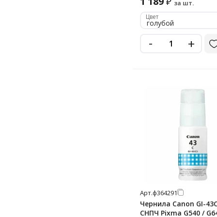
1 189
₽
за шт.
Цвет
голубой
-
+
Арт.
ф364291
Чернила Canon GI-43
СНПЧ Pixma G540 / G6