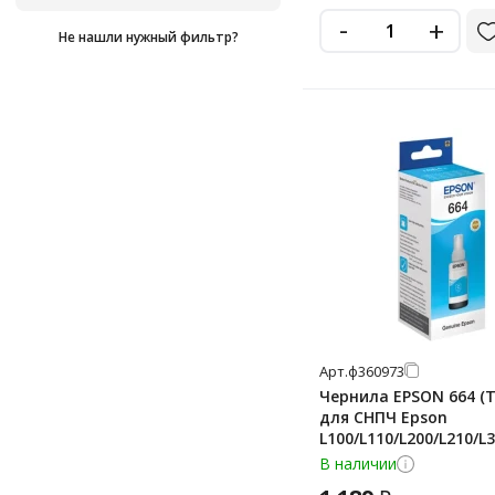
48.8 мл
-
+
Не нашли нужный фильтр?
500 мл
60 мл
65 мл
70 мл
80 мл
Арт.
ф360973
Чернила EPSON 664 (T
для СНПЧ Epson
L100/L110/L200/L210/L3
голубые, ОРИГИНАЛЬ
В наличии
C13T66424A