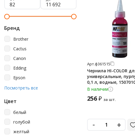
Бренд
Brother
Cactus
Canon
Арт.
ф361515
Edding
Чернила HI-COLOR дл
универсальные, пурп
Epson
0,1 л, водные, 150701
Hi-Black
Посмотреть все
В наличии
Hp
256
₽
за шт.
Цвет
Profiline
белый
Гамма
голубой
-
+
желтый