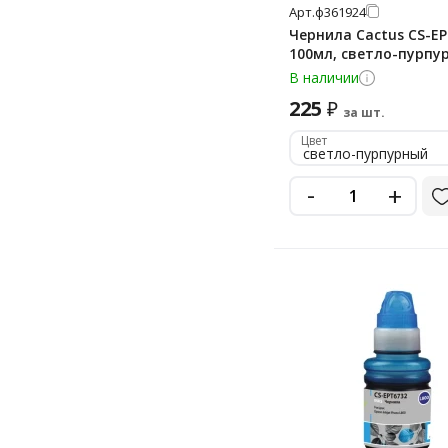
Арт.
ф361924
Чернила Cactus CS-EP
100мл, светло-пурпу
В наличии
225
₽
за шт.
Цвет
светло-пурпурный
-
+