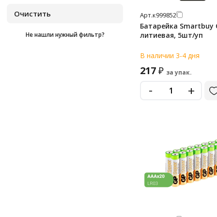
cr2450
Арт.
к999852
Батарейка Smartbuy 
cr430
Не нашли нужный фильтр?
литиевая, 5шт/уп
d
В наличии 3-4 дня
d lr20 (большие)
217
₽
за упак.
lr03
-
+
lr14
lr41
lr43
lr44
lr44 (g13, v13ga, a76)
lr626
lr66
mn1604 (6f22)
mn1604 (6lr61)