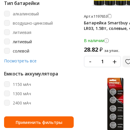
8 шт
Тип батарейки
aa
алкалиновый
Арт.
к1197653
aa (пальчиковые)
Батарейка Smartbuy 
воздушно-цинковый
aa/aaa
LR03, 1.5Вт, солевые,
литиевая
aaa
В наличии
литиевый
aaa (мизинчиковые)
28.82
₽
солевой
за упак.
c
-
+
щелочная
Посмотреть все
cr123a
щелочной (алкалиновый)
cr1616
Емкость аккумулятора
cr2
1150 мАч
cr2016
1300 мАч
cr2025
2400 мАч
cr2025 (5003lc)
cr2032
cr2032 (5004lc)