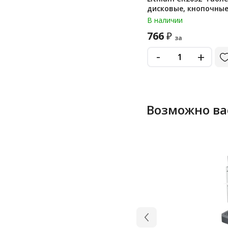
дисковые, кнопочные
КОМПЛЕКТ 10 шт. (П
В наличии
7+3), CR2032-7/3
766
₽
за
-
+
Возможно ва