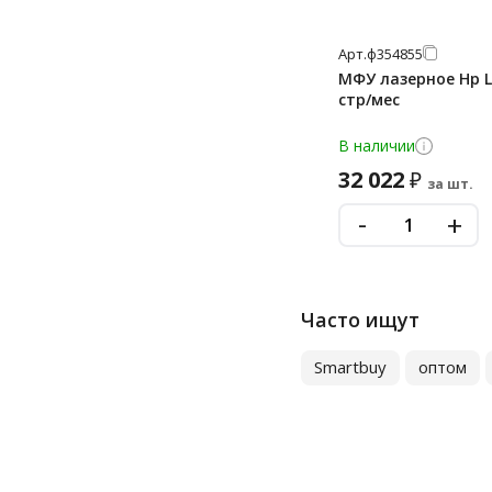
Арт.
ф354855
МФУ лазерное Hp La
стр/мес
В наличии
32 022
₽
за шт.
-
+
Часто ищут
Smartbuy
оптом