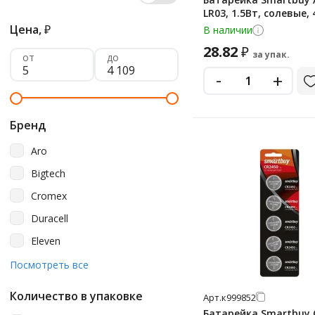
LR03, 1.5Вт, солевые,
Цена,
₽
В наличии
28.82
₽
за упак.
от
до
-
+
Бренд
Aro
Bigtech
Cromex
Duracell
Eleven
Energizer
Посмотреть все
Ergolux
Количество в упаковке
Арт.
к999852
Gp
Батарейка Smartbuy 