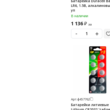
Батарейка Duracell Ba
LR6, 1.5В, алкалиновы
уп
В наличии
1 136
₽
за
-
+
Арт.
ф457762
Батарейки литиевые
Lithium CR2032 'табле