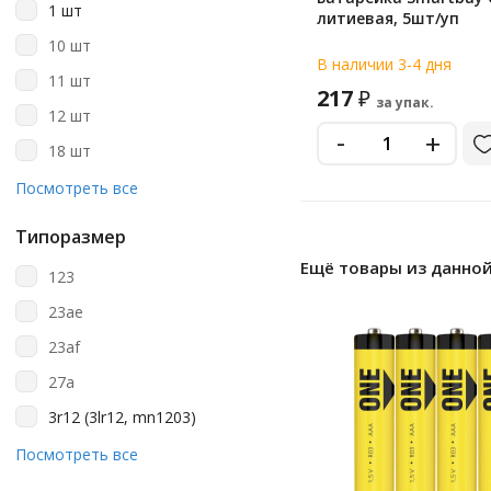
1 шт
литиевая, 5шт/уп
Kodak
10 шт
Opticell
В наличии 3-4 дня
11 шт
217
Philips
₽
за упак.
12 шт
Promega
-
+
18 шт
Promega Jet
2 шт
Посмотреть все
Smart Buy
20 шт
Smartbuy
Типоразмер
24 шт
Ещё товары из данной
Sonnen
123
30 шт
Varta
23ae
4 шт
23af
40 шт
27a
5 шт
3r12 (3lr12, mn1203)
6 шт
a23
Посмотреть все
60 шт
a27