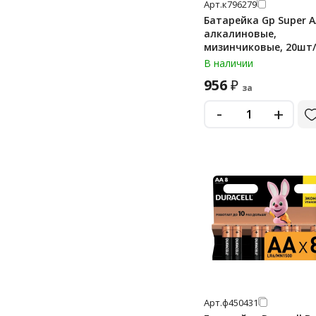
Арт.
к796279
mn27
Батарейка Gp Super A
алкалиновые,
pr41
мизинчиковые, 20шт
В наличии
дисковые «монетки»
956
₽
дисковые «таблетки»
за
-
+
крона
крона 9v
Арт.
ф450431