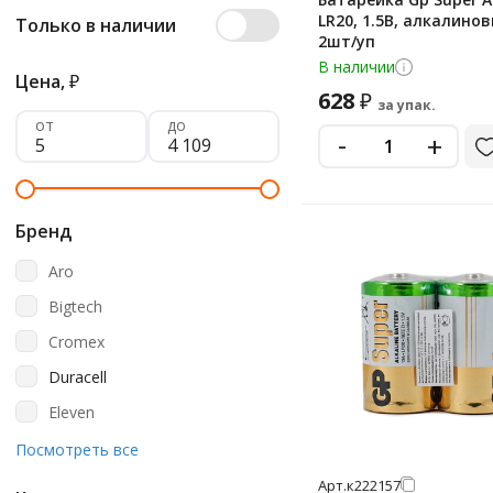
LR20, 1.5В, алкалинов
Только в наличии
2шт/уп
В наличии
Цена,
₽
628
₽
за упак.
от
до
-
+
Бренд
Aro
Bigtech
Cromex
Duracell
Eleven
Energizer
Посмотреть все
Ergolux
Арт.
к222157