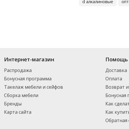
d алкалиновые
оп
Купить
Батарейки
по цене от 4.96
₽
до 4 109
₽
. В ассортименте интерне
Интернет-магазин
Помощь 
выбрать нужный товар и добавить его в корзину для дальнейшего оформ
транспортной компанией DPD. Для постоянных клиентов - скидка, мини
Распродажа
Доставка
Бонусная программа
Оплата
Такелаж мебели и сейфов
Возврат и
Сборка мебели
Бонусная
Бренды
Как сдела
Карта сайта
Как купит
Обратная 