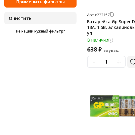
cr2032 (5004lc)
Арт.
к222157
cr2450
Батарейка Gp Super D
13A, 1.5В, алкалиновы
cr430
Не нашли нужный фильтр?
уп
d
В наличии
d lr20 (большие)
638
₽
за упак.
lr03
-
+
lr14
lr41
lr43
lr44
lr44 (g13, v13ga, a76)
lr626
lr66
mn1604 (6f22)