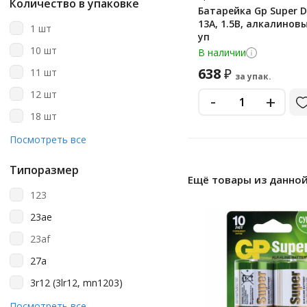
Количество в упаковке
Батарейка Gp Super D
Gp
13A, 1.5В, алкалиновы
1 шт
уп
Kodak
10 шт
В наличии
Opticell
638
₽
11 шт
за упак.
Philips
12 шт
-
+
Promega
18 шт
Promega Jet
2 шт
Посмотреть все
Smart Buy
20 шт
Smartbuy
Типоразмер
Ещё товары из данной
24 шт
Sonnen
123
30 шт
Varta
23ae
4 шт
23af
40 шт
27a
5 шт
3r12 (3lr12, mn1203)
6 шт
a23
Посмотреть все