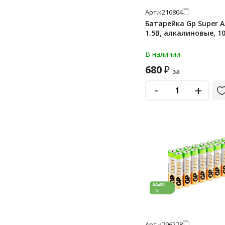
Арт.
к216804
mn1604 (6lr61)
Батарейка Gp Super A
mn27
1.5В, алкалиновые, 1
pr41
В наличии
дисковые «монетки»
680
₽
за
дисковые «таблетки»
-
+
крона
крона 9v
Арт.
к796278