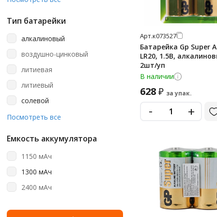
60 шт
a27
8 шт
Тип батарейки
aa
Арт.
к073527
алкалиновый
aa (пальчиковые)
Батарейка Gp Super Al
воздушно-цинковый
LR20, 1.5В, алкалинов
aa/aaa
2шт/уп
литиевая
aaa
В наличии
литиевый
628
₽
aaa (мизинчиковые)
за упак.
солевой
c
-
+
щелочная
Посмотреть все
cr123a
щелочной (алкалиновый)
cr1616
Емкость аккумулятора
cr2
1150 мАч
cr2016
1300 мАч
cr2025
2400 мАч
cr2025 (5003lc)
cr2032