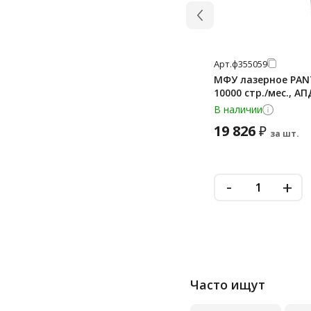
Арт.
ф355059
МФУ лазерное PANTU
10000 стр./мес., АПД
В наличии
19 826
₽
за шт.
-
+
Часто ищут