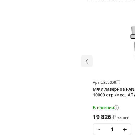
Арт.
ф355059
МФУ лазерное PANTU
10000 стр./мес., АПД
В наличии
19 826
₽
за шт.
-
+