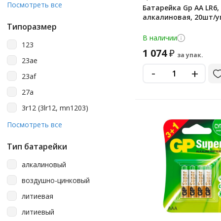
2 шт
Посмотреть все
Батарейка Gp AA LR6, 
Smart Buy
алкалиновая, 20шт/у
20 шт
Smartbuy
Типоразмер
24 шт
В наличии
Sonnen
123
30 шт
1 074
₽
за упак.
Varta
23ae
4 шт
-
+
23af
40 шт
27a
5 шт
3r12 (3lr12, mn1203)
6 шт
a23
Посмотреть все
60 шт
a27
8 шт
Тип батарейки
aa
алкалиновый
aa (пальчиковые)
воздушно-цинковый
aa/aaa
литиевая
aaa
литиевый
aaa (мизинчиковые)