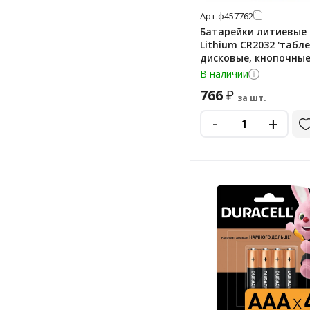
Арт.
ф457762
крона 9v
Батарейки литиевые
Lithium CR2032 'табле
дисковые, кнопочные
КОМПЛЕКТ 10 шт. (П
В наличии
7+3), CR2032-7/3
766
₽
за шт.
-
+