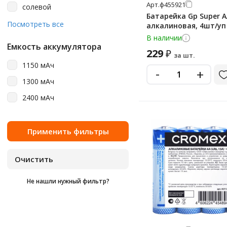
Арт.
ф455921
солевой
c
Батарейка Gp Super A
щелочная
Посмотреть все
алкалиновая, 4шт/уп
cr123a
В наличии
щелочной (алкалиновый)
cr1616
Емкость аккумулятора
229
₽
за шт.
cr2
1150 мАч
-
+
cr2016
1300 мАч
cr2025
2400 мАч
cr2025 (5003lc)
cr2032
cr2032 (5004lc)
cr2450
cr430
Не нашли нужный фильтр?
d
d lr20 (большие)
lr03