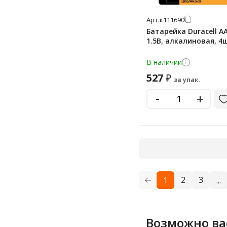
Арт.
к111690
Батарейка Duracell AA
1.5В, алкалиновая, 4
В наличии
527
₽
за упак.
-
+
2
3
1
...
Возможно ва