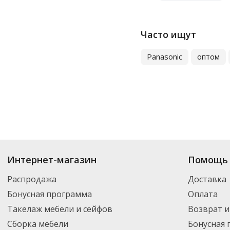
Часто ищут
Panasonic
оптом
Купить
Батарейки
по цене от 4.96
₽
до 4 109
₽
. В ассортименте интерне
Интернет-магазин
Помощь 
можете выбрать нужный товар и добавить его в корзину для дальнейшег
партнерской транспортной компанией DPD. Для постоянных клиентов -
Распродажа
Доставка
Бонусная программа
Оплата
Такелаж мебели и сейфов
Возврат и
Сборка мебели
Бонусная