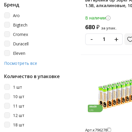
Бренд
1.5В, алкалиновые, 1
Aro
В наличии
Bigtech
680
₽
за упак.
Cromex
-
+
Duracell
Eleven
Energizer
Посмотреть все
Ergolux
Количество в упаковке
Gp
1 шт
Kodak
10 шт
Opticell
11 шт
Philips
12 шт
Promega
18 шт
Promega Jet
Арт.
к796278