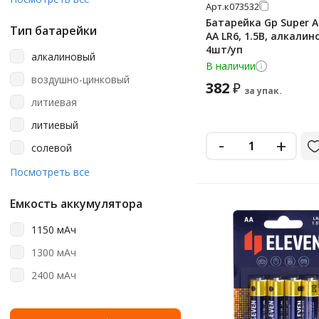
60 шт
Арт.
к073532
a27
Батарейка Gp Super Al
8 шт
Тип батарейки
AA LR6, 1.5В, алкалин
aa
4шт/уп
алкалиновый
aa (пальчиковые)
В наличии
воздушно-цинковый
382
₽
aa/aaa
за упак.
литиевая
aaa
литиевый
aaa (мизинчиковые)
-
+
солевой
c
щелочная
Посмотреть все
cr123a
щелочной (алкалиновый)
cr1616
Емкость аккумулятора
cr2
1150 мАч
cr2016
1300 мАч
cr2025
2400 мАч
cr2025 (5003lc)
cr2032