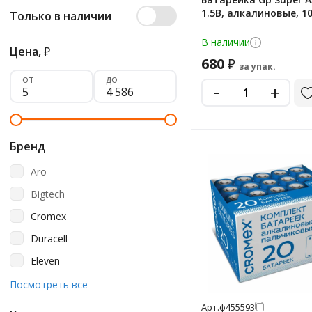
1.5В, алкалиновые, 1
Только в наличии
В наличии
Цена,
₽
680
₽
за упак.
от
до
-
+
Бренд
Aro
Bigtech
Cromex
Duracell
Eleven
Energizer
Посмотреть все
Ergolux
Арт.
ф455593