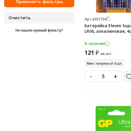
cr2032 (5004lc)
cr2450
Арт.
я301756
Батарейка Eleven Sup
cr430
Не нашли нужный фильтр?
LR06, алкалиновая, 4
d
В наличии
d lr20 (большие)
121
₽
за шт.
lr03
Мин. покупка от 5 шт.
lr41
-
lr43
+
lr44
lr44 (g13, v13ga, a76)
lr626
lr66
mn1604 (6f22)
mn1604 (6lr61)