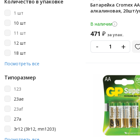
Количество в упаковке
Батарейка Cromex АА 
Gp
алкалиновая, 20шт/у
1 шт
Kodak
10 шт
В наличии
Opticell
471
₽
11 шт
за упак.
Philips
12 шт
-
+
Smart Buy
18 шт
Smartbuy
2 шт
Посмотреть все
Sonnen
20 шт
Varta
Типоразмер
24 шт
123
30 шт
23ae
4 шт
23af
40 шт
27a
5 шт
3r12 (3lr12, mn1203)
6 шт
a23
Посмотреть все