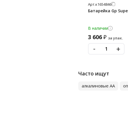
Арт.
к1654846
Батарейка Gp Supe
В наличии
3 606
₽
за упак.
-
+
Часто ищут
алкалиновые AA
о