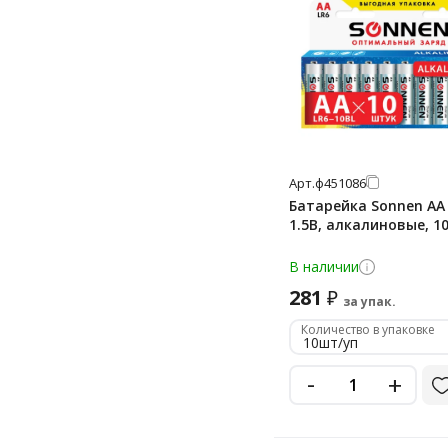
Арт.
ф451086
Батарейка Sonnen АА 
1.5В, алкалиновые, 1
В наличии
281
₽
за упак.
Количество в упаковке
10шт/уп
-
+