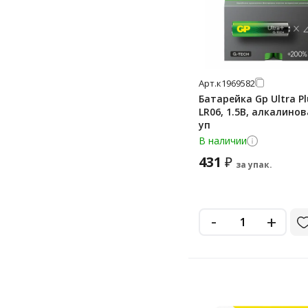
mn27
pr41
дисковые «монетки»
Арт.
к1969582
дисковые «таблетки»
Батарейка Gp Ultra Pl
крона
LR06, 1.5В, алкалинов
уп
крона 9v
В наличии
431
₽
за упак.
-
+