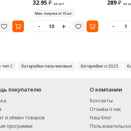
32.95
289
₽
₽
за шт.
за ш
Мин. покупка от 10 шт.
-
-
+
 тип C
батарейки пальчиковые
батарейки cr2025
б
щь покупателю
О компании
вка
Контакты
а
Отзывы о нас
т и обмен товаров
Наш блог
ная программа
Пользовательско