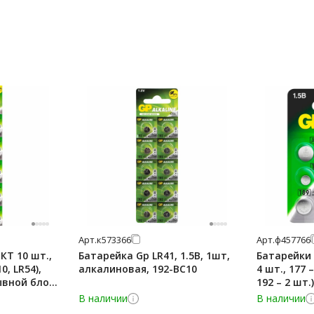
Арт.
к573366
Арт.
ф457766
Т 10 шт.,
Батарейка Gp LR41, 1.5В, 1шт,
Батарейки 
0, LR54),
алкалиновая, 192-BC10
4 шт., 177 –
вной блок,
192 – 2 шт.)
блистер, A
В наличии
В наличии