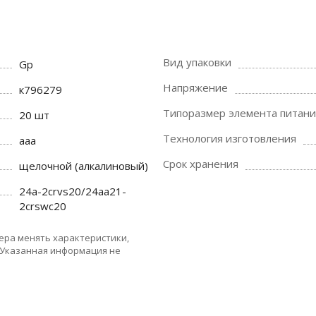
Вид упаковки
Gp
Напряжение
к796279
Типоразмер элемента питани
20 шт
Технология изготовления
aaa
Срок хранения
щелочной (алкалиновый)
24a-2crvs20/24aa21-
2crswc20
ера менять характеристики,
 Указанная информация не