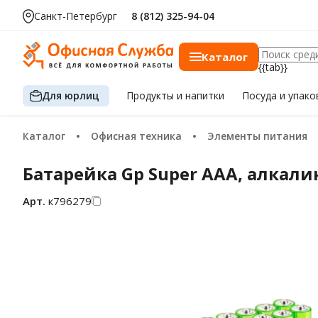
Санкт-Петербург
8 (812) 325-94-04
Каталог
{{tab}}
Для юрлиц
Продукты
и напитки
Посуда
и упако
Каталог
Офисная техника
Элементы питания
Батарейка Gp Super AAA, алкал
Арт.
к796279