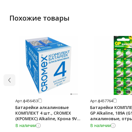
Похожие товары
Арт.
ф456453
Арт.
ф457764
Батарейки алкалиновые
Батарейки КОМПЛЕК
КОМПЛЕКТ 4 шт., CROMEX
GP Alkaline, 189A (G1
(КРОМЕКС) Alkaline, Крона 9V
алкалиновые, отры
(6LR61, 6LF22, 1604A), короб,
189FRA-2C10
В наличии
В наличии
456453