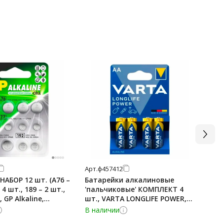
Арт.
ф457412
Арт
НАБОР 12 шт. (А76 –
Батарейки алкалиновые
Ба
 4 шт., 189 – 2 шт.,
'пальчиковые' КОМПЛЕКТ 4
GP 
, GP Alkaline,
шт., VARTA LONGLIFE POWER,
со
АА (LR6, 24А), блистер,
бл
В наличии
В 
4906121414