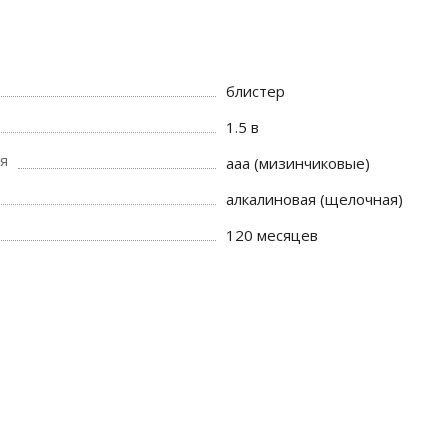
блистер
1.5 в
я
aaa (мизинчиковые)
алкалиновая (щелочная)
120 месяцев