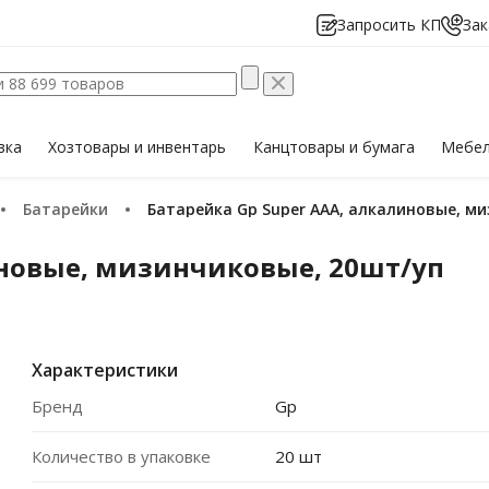
Запросить КП
Зак
вка
Хозтовары
и инвентарь
Канцтовары
и бумага
Мебе
Батарейки
Батарейка Gp Super AAA, алкалиновые, м
иновые, мизинчиковые, 20шт/уп
Характеристики
Бренд
Gp
Количество в упаковке
20 шт