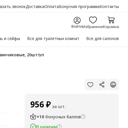
азать звонок
Доставка
Оплата
Бонусная программа
Контакты
Войти
Избранное
Корзина
ль
и сейфы
Все для
туалетных комнат
Все для
салонов
изинчиковые, 20шт/уп
956
₽
за шт.
+10
бонусных баллов
В наличии