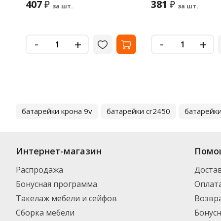
407
381
₽
₽
за шт.
за шт.
-
-
+
+
батарейки крона 9v
батарейки cr2450
батарейки
Интернет-магазин
Помо
Распродажа
Доста
Бонусная программа
Оплат
Такелаж мебели и сейфов
Возвра
Сборка мебели
Бонус