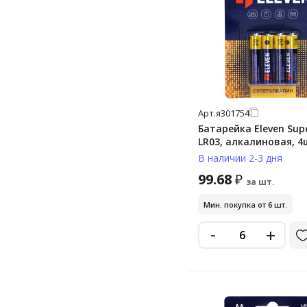
pr41
дисковые «монетки»
дисковые «таблетки»
крона
крона 9v
Арт.
я301754
Батарейка Eleven Sup
LR03, алкалиновая, 4
В наличии 2-3 дня
99.68
₽
за шт.
Мин. покупка от 6 шт.
-
+