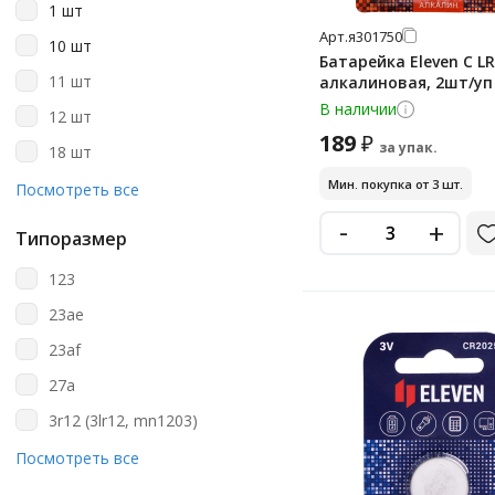
1 шт
Kodak
Арт.
я301750
10 шт
Opticell
Батарейка Eleven C LR
11 шт
алкалиновая, 2шт/уп
Philips
В наличии
12 шт
Smart Buy
189
₽
за упак.
18 шт
Smartbuy
Мин. покупка от 3 шт.
2 шт
Посмотреть все
Sonnen
20 шт
-
+
Varta
Типоразмер
24 шт
123
30 шт
23ae
4 шт
23af
40 шт
27a
5 шт
3r12 (3lr12, mn1203)
6 шт
a23
Посмотреть все
60 шт
a27