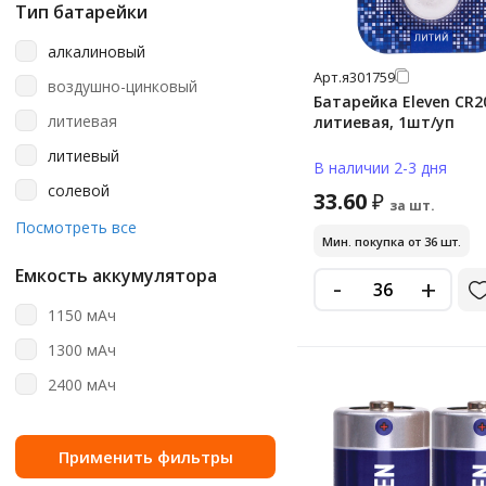
8 шт
Тип батарейки
aa
алкалиновый
aa (пальчиковые)
Арт.
я301759
воздушно-цинковый
aa/aaa
Батарейка Eleven CR2
литиевая
литиевая, 1шт/уп
aaa
литиевый
В наличии 2-3 дня
aaa (мизинчиковые)
солевой
33.60
₽
c
за шт.
щелочная
Посмотреть все
cr123a
Мин. покупка от 36 шт.
щелочной (алкалиновый)
cr1616
Емкость аккумулятора
-
+
cr2
1150 мАч
cr2016
1300 мАч
cr2025
2400 мАч
cr2025 (5003lc)
cr2032
cr2032 (5004lc)