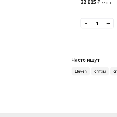
22 905
₽
за шт.
-
+
Часто ищут
Eleven
оптом
c