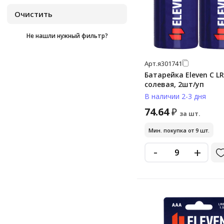
cr2450
cr430
Не нашли нужный фильтр?
d
d lr20 (большие)
Арт.
я301741
Батарейка Eleven C LR
lr03
солевая, 2шт/уп
lr41
В наличии 2-3 дня
74.64
lr43
₽
за шт.
lr44
Мин. покупка от 9 шт.
lr44 (g13, v13ga, a76)
-
+
lr626
lr66
mn1604 (6f22)
mn1604 (6lr61)
mn27