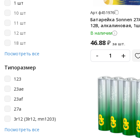
1 шт
Kodak
Арт.
ф451976
10 шт
Opticell
Батарейка Sonnen 27
11 шт
12В, алкалиновая, 1ш
Philips
12 шт
В наличии
Promega
46.88
₽
18 шт
за шт.
Promega Jet
-
2 шт
+
Посмотреть все
Smart Buy
20 шт
Smartbuy
Типоразмер
24 шт
Sonnen
123
30 шт
Varta
23ae
4 шт
23af
40 шт
27a
5 шт
3r12 (3lr12, mn1203)
6 шт
a23
Посмотреть все
60 шт
a27