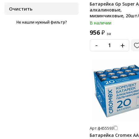
Батарейка Gp Super A
cr2450
алкалиновые,
мизинчиковые, 20шт
cr430
Не нашли нужный фильтр?
В наличии
d
956
₽
за
d lr20 (большие)
-
+
lr03
lr14
lr41
lr43
lr44
lr44 (g13, v13ga, a76)
lr626
lr66
mn1604 (6f22)
Арт.
ф455593
Батарейка Cromex АА 
mn1604 (6lr61)