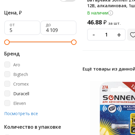
12В, алкалиновая, 1ш
Цена,
₽
В наличии
46.88
₽
за шт.
от
до
-
+
Бренд
Aro
Ещё товары из данной
Bigtech
Cromex
Duracell
Eleven
Energizer
Посмотреть все
Ergolux
Количество в упаковке
Gp