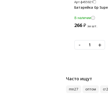
Арт.
ф455921
Батарейка Gp Supe
В наличии
266
₽
за шт.
-
+
Часто ищут
mn27
оптом
cr