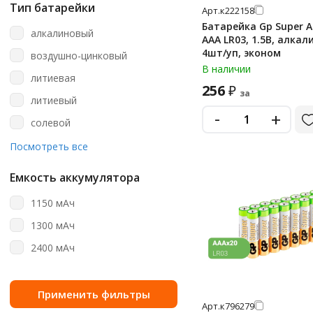
8 шт
Тип батарейки
Арт.
к222158
aa
Батарейка Gp Super Al
алкалиновый
AAA LR03, 1.5В, алкал
aa (пальчиковые)
4шт/уп, эконом
воздушно-цинковый
aa/aaa
В наличии
литиевая
aaa
256
₽
за
литиевый
aaa (мизинчиковые)
-
+
солевой
c
щелочная
Посмотреть все
cr123a
щелочной (алкалиновый)
cr1616
Емкость аккумулятора
cr2
1150 мАч
cr2016
1300 мАч
cr2025
2400 мАч
cr2025 (5003lc)
cr2032
Арт.
к796279
cr2032 (5004lc)