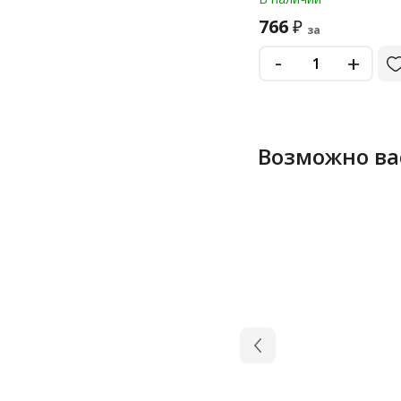
7+3), CR2032-7/3
766
₽
за
-
+
Возможно ва