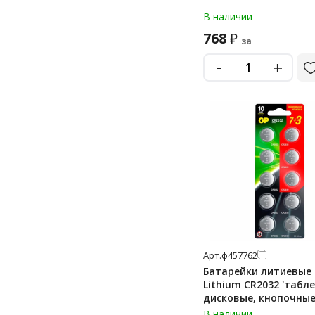
В наличии
768
₽
за
-
+
Арт.
ф457762
Батарейки литиевые
Lithium CR2032 'табле
дисковые, кнопочные
КОМПЛЕКТ 10 шт. (П
В наличии