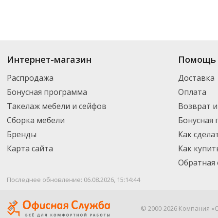
Купить
Батарейки
по цене от 4.96
₽
до 4 109
₽
. В ассортименте интерне
Интернет-магазин
Помощь 
выбрать нужный товар и добавить его в корзину для дальнейшего оформ
транспортной компанией DPD. Для постоянных клиентов - скидка, мини
Распродажа
Доставка
Бонусная программа
Оплата
Такелаж мебели и сейфов
Возврат и
Сборка мебели
Бонусная
Бренды
Как сдела
Карта сайта
Как купит
Обратная 
Последнее обновление: 06.08.2026, 15:14:44
© 2000-2026 Компания «