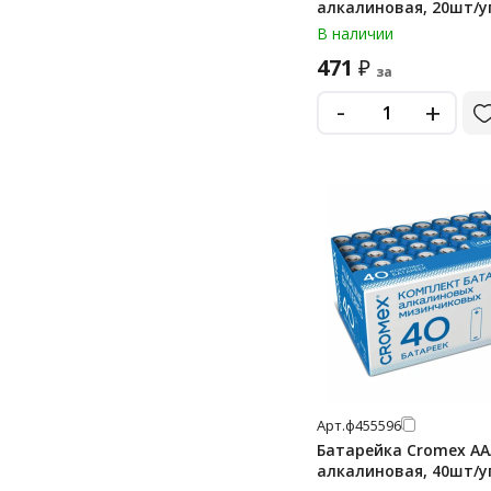
алкалиновая, 20шт/у
mn27
В наличии
471
₽
pr41
за
дисковые «монетки»
-
+
дисковые «таблетки»
крона
крона 9v
Арт.
ф455596
Батарейка Cromex AA
алкалиновая, 40шт/у