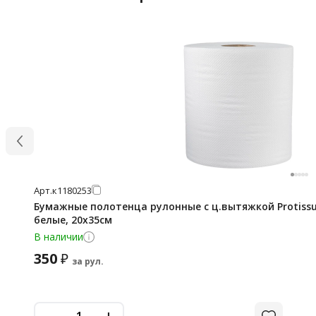
Арт.
к1180253
Бумажные полотенца рулонные с ц.вытяжкой Protissue
белые, 20х35см
В наличии
350
₽
за рул.
-
+