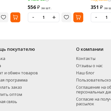
556
351
₽
₽
за шт.
за ш
-
-
+
щь покупателю
О компании
вка
Контакты
а
Отзывы о нас
т и обмен товаров
Наш блог
ная программа
Пользовательско
елать заказ
Соглашение на о
персональных да
пить оптом
Согласие на пол
ая связь
рассылок