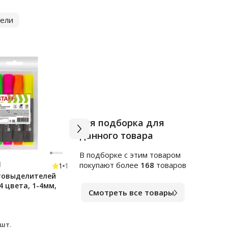
ели
Вся подборка для
данного товара
В подборке c этим товаром
Арт.
ф129349
Арт.
ф
покупают более
168
товаров
1
1
товыделителей
Блок для записей с клейким
Папк
4 цвета, 1-4мм,
краем Staff 51х51мм, неон, 5
синя
Смотреть все товары
цветов, 400 листов
В наличии
В на
247
28
₽
 шт.
за шт.