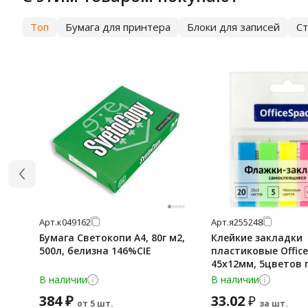
Топ
Бумага для принтера
Блоки для записей
С
Арт.
к049162
Арт.
я255248
Бумага Светокопи А4, 80г м2,
Клейкие закладки
500л, белизна 146%CIE
пластиковые Offic
45х12мм, 5цветов 
листов
В наличии
В наличии
384 ₽
33.02
₽
от 5 шт.
за шт.