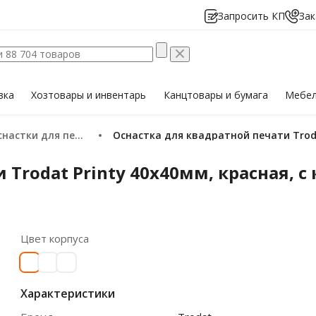
Запросить КП
Зак
вка
Хозтовары
и инвентарь
Канцтовары
и бумага
Мебе
Оснастки для печати
Оснастка для квадратной печати Troda
 Trodat Printy 40х40мм, красная, с
Цвет корпуса
Характеристики