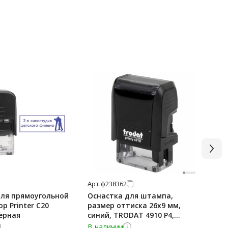
Арт.
ф238362
Арт
для прямоугольной
Оснастка для штампа,
Ос
p Printer C20
размер оттиска 26х9 мм,
кр
ерная
синий, TRODAT 4910 P4,
БО
подушка в комплекте, 56876
В наличии
В 