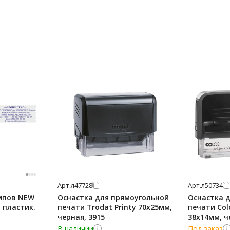
Арт.
л47728
Арт.
л50734
мпов NEW
Оснастка для прямоугольной
Оснастка 
м пластик.
печати Trodat Printy 70х25мм,
печати Colo
черная, 3915
38х14мм, ч
В наличии
Под заказ