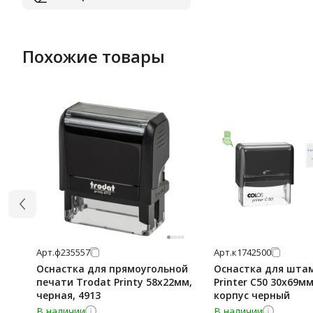
Похожие товары
Арт.
ф235557
Арт.
к1742500
Оснастка для прямоугольной
Оснастка для шта
печати Trodat Printy 58х22мм,
Printer C50 30x69м
черная, 4913
корпус черный
В наличии
В наличии