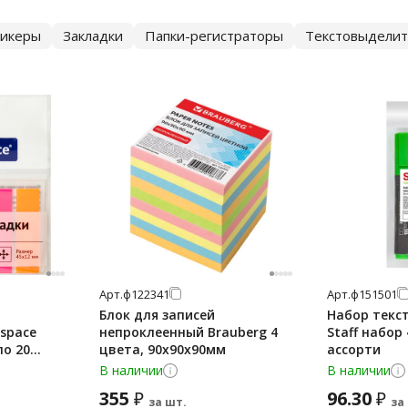
тикеры
Закладки
Папки-регистраторы
Текстовыделит
Арт.
ф122341
Арт.
ф151501
Блок для записей
Набор текс
espace
непроклеенный Brauberg 4
Staff набор 
по 20
цвета, 90х90х90мм
ассорти
В наличии
В наличии
355
96.30
₽
₽
за шт.
за