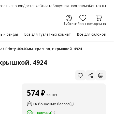
азать звонок
Доставка
Оплата
Бонусная программа
Контакты
Войти
Избранное
Корзина
ль
и сейфы
Все для
туалетных комнат
Все для
салонов
t Printy 40х40мм, красная, с крышкой, 4924
 крышкой, 4924
574
₽
за шт.
+6
бонусных баллов
В наличии