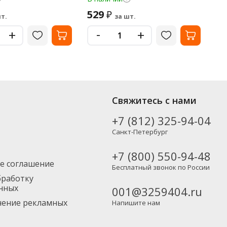
529
4
₽
т.
за шт.
-
+
+
Свяжитесь с нами
+7 (812) 325-94-04
Санкт-Петербург
+7 (800) 550-94-48
е соглашение
Бесплатный звонок по России
бработку
нных
001@3259404.ru
учение рекламных
Напишите нам