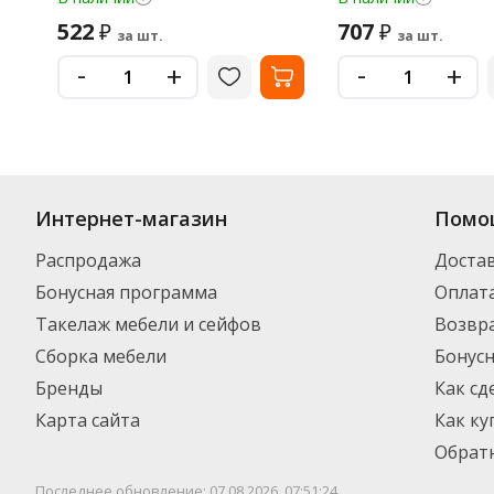
522
707
₽
₽
за шт.
за шт.
-
-
+
+
Интернет-магазин
Помо
Распродажа
Доста
Бонусная программа
Оплат
Такелаж мебели и сейфов
Возвра
Сборка мебели
Бонус
Бренды
Как сд
Карта сайта
Как ку
Обратн
Последнее обновление: 07.08.2026, 07:51:24