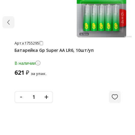
Арт.
к1755295
Батарейка Gp Super АА LR6, 10шт/уп
В наличии
621
₽
за упак.
-
+