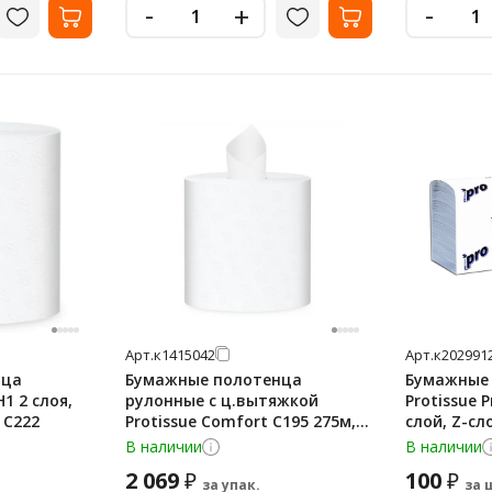
-
-
+
Арт.
к1415042
Арт.
к202991
нца
Бумажные полотенца
Бумажные
1 2 слоя,
рулонные с ц.вытяжкой
Protissue 
 С222
Protissue Comfort C195 275м, 1
слой, Z-сл
слой, белые, 6 рулонов
белые, С44
В наличии
В наличии
2 069
100
₽
₽
за упак.
за 