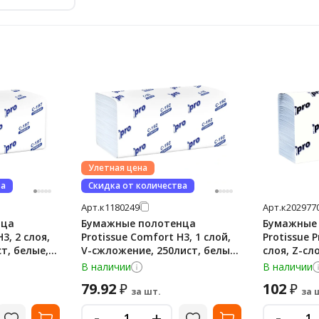
Улетная цена
ва
Скидка от количества
Арт.
к1180249
Арт.
к202977
нца
Бумажные полотенца
Бумажные
3, 2 слоя,
Protissue Comfort H3, 1 слой,
Protissue 
V-сжложение, 250лист, белые
слоя, Z-сл
C192
белые, С44
В наличии
В наличии
79.92
102
₽
₽
за шт.
за 
-
-
+