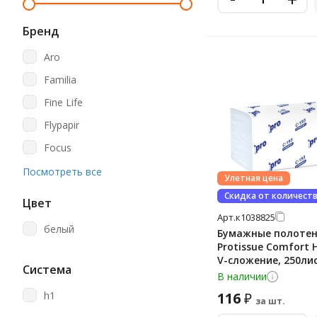
Бренд
Aro
Familia
Fine Life
Flypapir
Focus
Gratias
Посмотреть все
Улетная цена
Jasmin
Скидка от количест
Цвет
Katrin
Арт.
к1038825
белый
Бумажные полоте
Kimberly-Clark
Protissue Comfort H
V-сложение, 250лис
Kleenex
Система
C193
В наличии
Laima
h1
116
₽
за шт.
Lasla