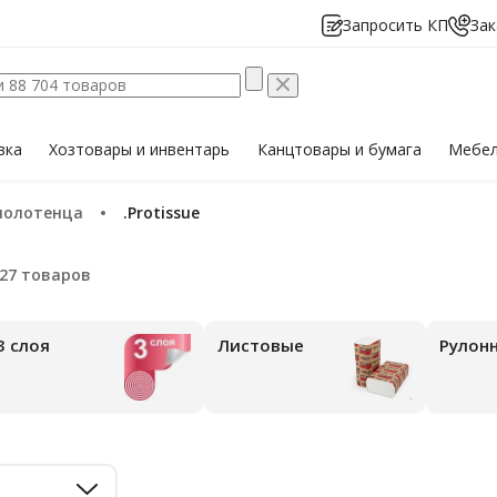
Запросить КП
Зак
вка
Хозтовары
и инвентарь
Канцтовары
и бумага
Мебе
полотенца
.Protissue
3 слоя
Листовые
Рулон