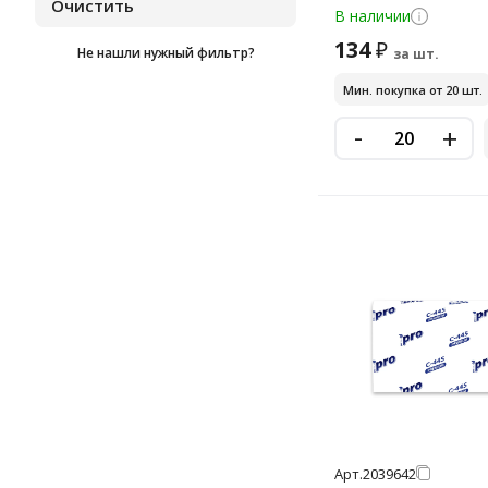
С388
В наличии
Экономика Проф
134
₽
Не нашли нужный фильтр?
за шт.
Мин. покупка от 20 шт.
-
+
Арт.
2039642