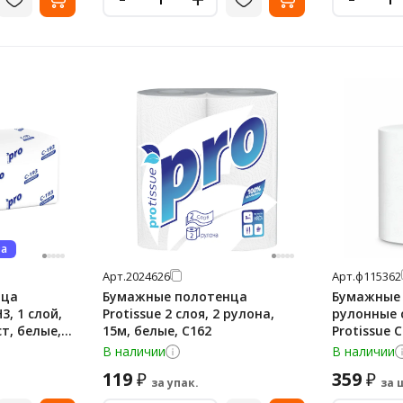
ва
Арт.
2024626
Арт.
ф115362
нца
Бумажные полотенца
Бумажные
3, 1 слой,
Protissue 2 слоя, 2 рулона,
рулонные 
т, белые,
15м, белые, С162
Protissue C
белые
В наличии
В наличии
119
359
₽
₽
за упак.
за 