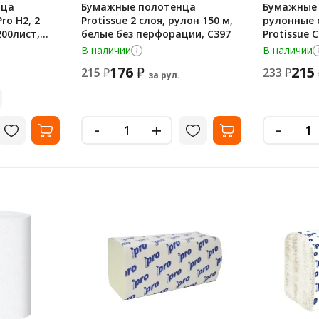
нца
Бумажные полотенца
Бумажные
ro H2, 2
Protissue 2 слоя, рулон 150 м,
рулонные 
200лист,
белые без перфорации, С397
Protissue С
белые
В наличии
В наличии
176
215
₽
215
₽
233
₽
за рул.
-
-
+