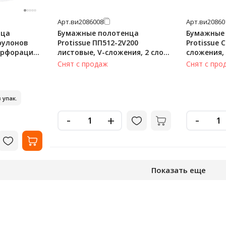
Арт.
ви2086008
Арт.
ви20860
нца
Бумажные полотенца
Бумажные
 рулонов
Protissue ПП512-2V200
Protissue 
перфорации,
листовые, V-сложения, 2 слоя,
сложения, 
белые, 200шт
белые
Снят с продаж
Снят с про
в упак.
-
-
+
Показать еще