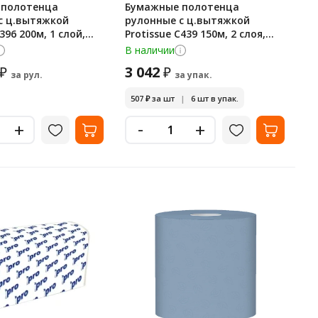
 полотенца
Бумажные полотенца
с ц.вытяжкой
рулонные с ц.вытяжкой
396 200м, 1 слой,
Protissue С439 150м, 2 слоя,
синие, 6 рулонов
В наличии
3 042
₽
₽
за рул.
за упак.
507
₽
за шт
|
6 шт в упак.
-
+
+