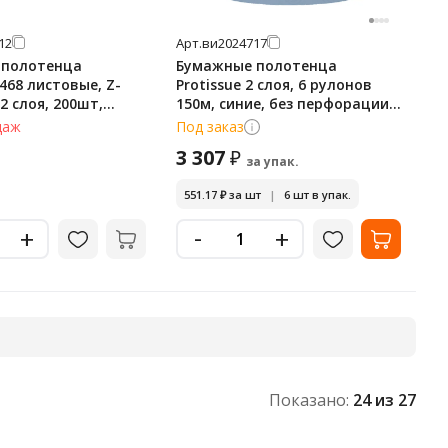
12
Арт.
ви2024717
 полотенца
Бумажные полотенца
С468 листовые, Z-
Protissue 2 слоя, 6 рулонов
2 слоя, 200шт,
150м, синие, без перфорации,
С440
даж
Под заказ
3 307
₽
за упак.
551.17
₽
за шт
|
6 шт в упак.
-
+
+
Показано:
24
из 27