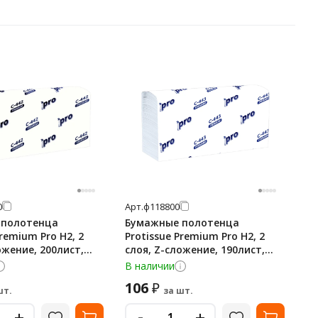
0
Арт.
ф118800
 полотенца
Бумажные полотенца
Premium Pro H2, 2
Protissue Premium Pro H2, 2
ожение, 200лист,
слоя, Z-сложение, 190лист,
2
белые, С443
В наличии
106
₽
шт.
за шт.
-
+
+