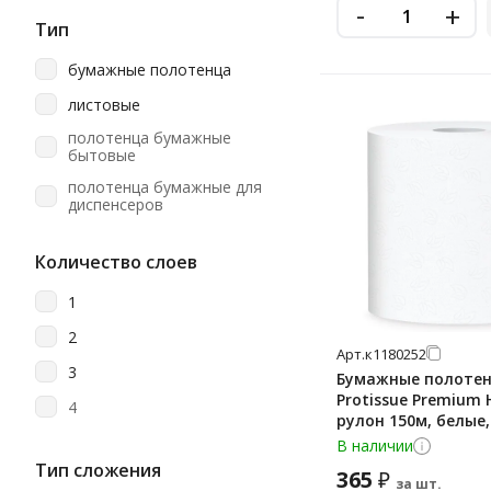
-
+
Lime
Тип
Luscan
бумажные полотенца
Merida
листовые
Metro Professional
полотенца бумажные
бытовые
Motti
полотенца бумажные для
Officeclean
диспенсеров
Papia
рулонные
Количество слоев
Protissue
Soffione
1
TEMCA/Челтекс
2
Арт.
к1180252
Tellus (tork)
3
Бумажные полоте
Protissue Premium H
Teres
4
рулон 150м, белые,
Topgear
В наличии
Тип сложения
Vclean
365
₽
за шт.