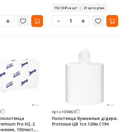
152.10
₽
за шт
|
21 шт в упак.
-
+
+
1
Арт.
к1038823
 полотенца
Полотенца бумажные д/держ.
Premium Pro H2, 2
Protissue ЦВ 1сл.120м С194
ожение, 150лист,