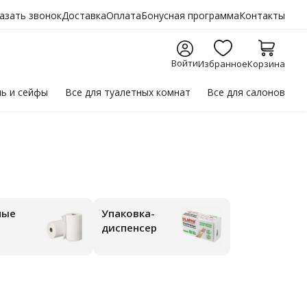
азать звонок
Доставка
Оплата
Бонусная программа
Контакты
Войти
Избранное
Корзина
ль
и сейфы
Все для
туалетных комнат
Все для
салонов
ные
Упаковка-
диспенсер