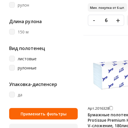
Vega
рулон
Мин. покупка от 6 шт.
Veiro
-
+
Длина рулона
Veiro Home Professional
150 м
Veiro Professional
Vita
Вид полотенец
Viva
листовые
Zewa
рулонные
Атма
Добрый Моток
Упаковка-диспенсер
Лайма
да
Любаша
Мягкий Знак
Арт.
2016328
Терес
Бумажные полоте
Protissue Premium H
Чисто Дома
V-сложение, 180лис