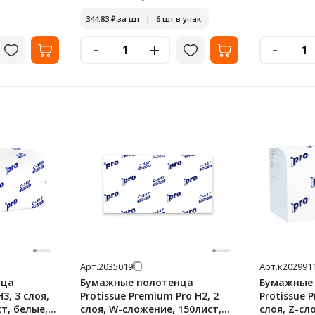
344.83
₽
за шт
|
6 шт в упак.
-
-
+
Арт.
2035019
Арт.
к202991
нца
Бумажные полотенца
Бумажные
3, 3 слоя,
Protissue Premium Pro H2, 2
Protissue 
т, белые,
слоя, W-сложение, 150лист,
слоя, Z-сл