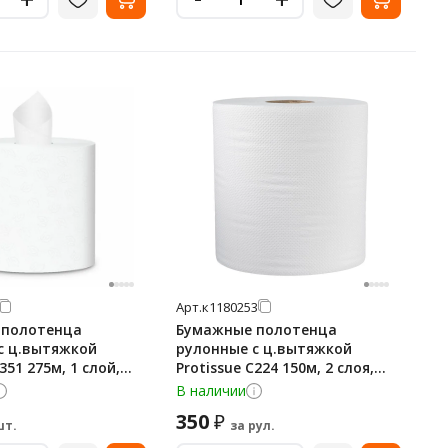
Арт.
к1180253
 полотенца
Бумажные полотенца
с ц.вытяжкой
рулонные с ц.вытяжкой
351 275м, 1 слой,
Protissue С224 150м, 2 слоя,
белые, 20х35см
В наличии
350
₽
шт.
за рул.