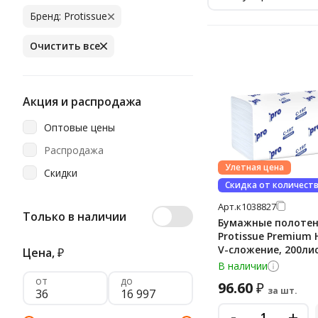
Бренд: Protissue
Очистить все
Акция и распродажа
Оптовые цены
Распродажа
Улетная цена
Скидки
Скидка от количест
Арт.
к1038827
Только в наличии
Бумажные полоте
Protissue Premium H
V-сложение, 200лист, белые,
Цена,
₽
C197
В наличии
от
до
96.60
₽
за шт.
-
+