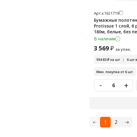
Арт.
к1621719
Бумажные полоте
Protissue 1 слой, 6
180м, белые, без 
С342
В наличии
3 569
₽
за упак.
594.83
₽
за шт
|
6 шт 
Мин. покупка от 6 шт.
-
+
2
1