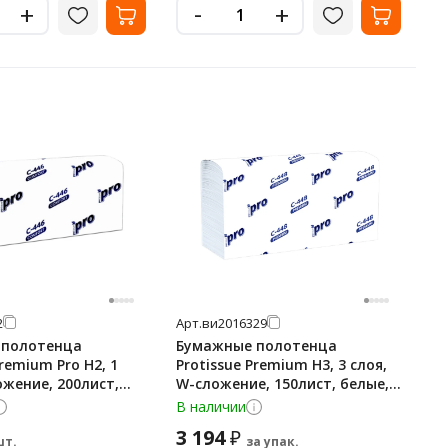
-
+
+
2
Арт.
ви2016329
 полотенца
Бумажные полотенца
Premium Pro H2, 1
Protissue Premium H3, 3 слоя,
ожение, 200лист,
W-сложение, 150лист, белые,
6
21 пачка, С448
В наличии
3 194
₽
шт.
за упак.