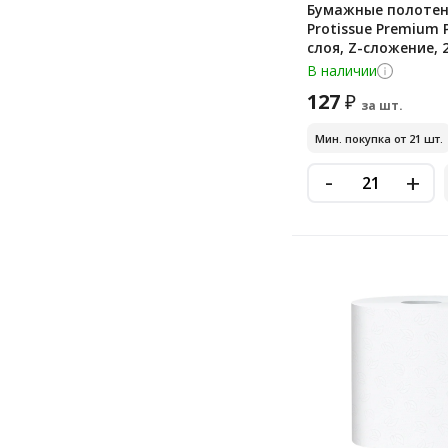
Бумажные полоте
Protissue Premium P
слоя, Z-сложение, 
белые, С445
В наличии
127
₽
за шт.
Мин. покупка от 21 шт.
-
+