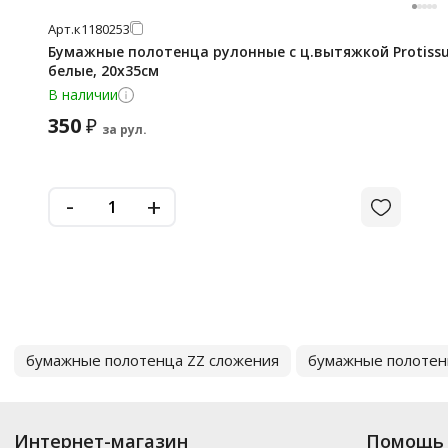
Арт.
к1180253
Бумажные полотенца рулонные с ц.вытяжкой Protissue
белые, 20х35см
В наличии
350
₽
за рул.
-
+
бумажные полотенца ZZ сложения
бумажные полотен
Интернет-магазин
Помощь 