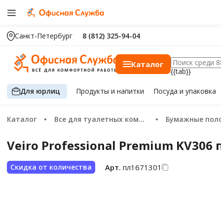
Санкт-Петербург
8 (812) 325-94-04
Каталог
{{tab}}
Для юрлиц
Продукты
и напитки
Посуда
и упаковка
Каталог
Все для туалетных комнат
Бумажные пол
Veiro Professional Premium KV30
Арт.
пл1671301
Скидка от количества