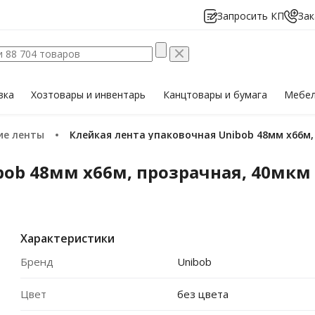
Запросить КП
Зак
вка
Хозтовары
и инвентарь
Канцтовары
и бумага
Мебе
кие ленты
Клейкая лента упаковочная Unibob 48мм х66м
bob 48мм х66м, прозрачная, 40мкм
Характеристики
Бренд
Unibob
Цвет
без цвета