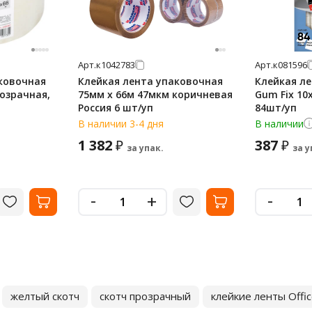
Арт.
к1042783
Арт.
к081596
ковочная
Клейкая лента упаковочная
Клейкая ле
розрачная,
75мм х 66м 47мкм коричневая
Gum Fix 10
Россия 6 шт/уп
84шт/уп
В наличии 3-4 дня
В наличии
1 382
387
₽
₽
за упак.
за у
-
-
+
желтый скотч
скотч прозрачный
клейкие ленты Offi