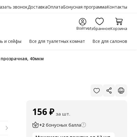
азать звонок
Доставка
Оплата
Бонусная программа
Контакты
Войти
Избранное
Корзина
ль
и сейфы
Все для
туалетных комнат
Все для
салонов
, прозрачная, 40мкм
156
₽
за шт.
+2
бонусных балла