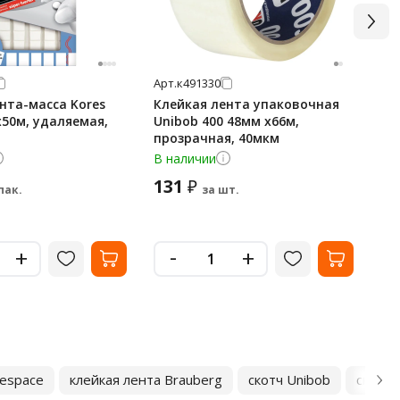
Арт.
к491330
Арт
нта-масса Kores
Клейкая лента упаковочная
Кл
х50м, удаляемая,
Unibob 400 48мм х66м,
Un
прозрачная, 40мкм
ко
В наличии
В 
131
1
₽
пак.
за шт.
-
+
+
cespace
клейкая лента Brauberg
скотч Unibob
скотч 