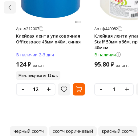
Арт.
я212007
Арт.
ф440082
Клейкая лента упаковочная
Клейкая лента упа
Officespace 48мм x40м, синяя
Staff 50мм х66м, п
40мкм
В наличии 2-3 дня
В наличии
124
95.80
₽
₽
за шт.
за шт.
Мин. покупка от 12 шт.
-
-
+
+
черный скотч
скотч коричневый
красный скотч