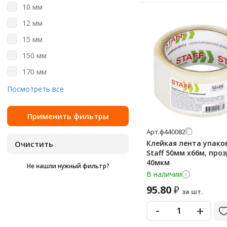
10 мм
200 м
12 мм
2000 м
15 мм
25 м
150 мм
40 м
170 мм
45 м
19 мм
Посмотреть все
50 м
25 мм
56 м
30 мм
60 м
Арт.
ф440082
38 мм
66 м
Клейкая лента упако
48 мм
Staff 50мм х66м, про
8 м
40мкм
Не нашли нужный фильтр?
50 мм
В наличии
80 м
60 мм
95.80
₽
за шт.
66 мм
-
+
72 мм