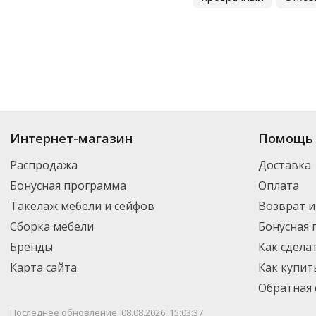
Купить
Скотч
по цене от 35.05
₽
до 6 070
₽
. В ассортименте интернет-м
Интернет-магазин
Помощь 
выбрать нужный товар и добавить его в корзину для дальнейшего оформ
транспортной компанией DPD. Для постоянных клиентов - скидка, мини
Распродажа
Доставка
Бонусная программа
Оплата
Такелаж мебели и сейфов
Возврат и
Сборка мебели
Бонусная
Бренды
Как сдела
Карта сайта
Как купит
Обратная 
Последнее обновление: 08.08.2026, 15:03:37