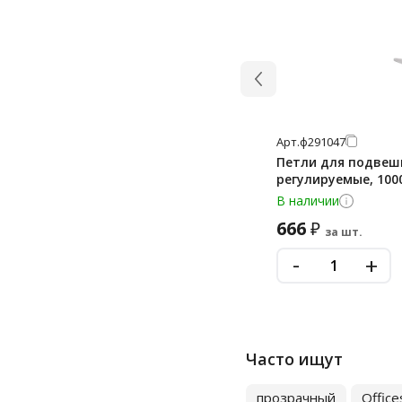
Арт.
ф291047
Петли для подвеши
регулируемые, 100
В наличии
666
₽
за шт.
-
+
Часто ищут
прозрачный
Offic