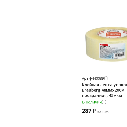
75 мм
9 мм
Арт.
ф440089
Клейкая лента упако
Brauberg 48ммх200м,
прозрачная, 45мкм
В наличии
287
₽
за шт.