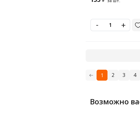
за шт.
-
+
2
3
4
1
Возможно ва