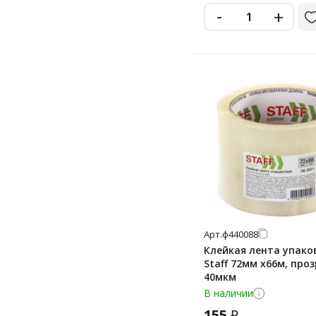
-
+
Арт.
ф440088
Клейкая лента упако
Staff 72мм х66м, про
40мкм
В наличии
155
₽