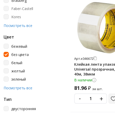
Brauberg
Faber-Castell
Kores
Officespace
Посмотреть все
Staff
Цвет
Unibob
бежевый
Universal
без цвета
Офисмаг
Арт.
к046672
белый
Клейкая лента упако
Офисная Планета
Universal прозрачная
желтый
40м, 38мкм
зеленый
В наличии
81.96
₽
коричневый
Посмотреть все
за шт.
красный
-
+
Тип
оранжевый
двусторонняя
серый