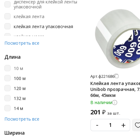
диспенсер для клейкой ленты
синий
упаковочной
черный
клейкая лента
клейкая лента упаковочная
клейкая масса
Посмотреть все
монтажная лента
стреппинг лента
Длина
упаковочная
10 м
упаковочная в наборе
Арт.
ф221686
100 м
Клейкая лента упако
120 м
Unibob прозрачная, 
66м, 45мкм
132 м
В наличии
14 м
201
₽
за шт.
150 м
Посмотреть все
-
+
198 м
Ширина
2 м