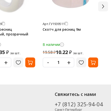
9
Арт.
ГУ1939511
Арт
ресниц
Скотч для ресниц 9м
Пи
ый, прозрачный
ра
В наличии
В 
.35
10.22
₽
₽
19.58
₽
68
за шт.
за шт.
-
+
+
Свяжитесь с нами
+7 (812) 325-94-04
Санкт-Петербург