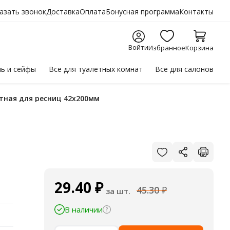
азать звонок
Доставка
Оплата
Бонусная программа
Контакты
Войти
Избранное
Корзина
ль
и сейфы
Все для
туалетных комнат
Все для
салонов
итная для ресниц 42х200мм
29.40
₽
45.30
₽
за шт.
В наличии