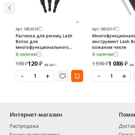
Арт.
1853013
Арт.
1853011
Расческа для ресниц Lash
Многофункционал
Botox для
инструмент Lash B
многофункционального
кожаном чехле
инструмента, 10шт
В наличии
В наличии
120
1 086
₽
₽
190
₽
1 590
₽
за шт.
за
-
-
+
+
Интернет-магазин
Помо
Распродажа
Доста
Бонусная программа
Оплат