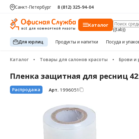
за шт.
Санкт-Петербург
8 (812) 325-94-04
Каталог
{{tab}}
Для юрлиц
Продукты
и напитки
Посуда
и упако
Каталог
Товары для салонов красоты
Брови и
Пленка защитная для ресниц 4
Арт.
1996051
Распродажа