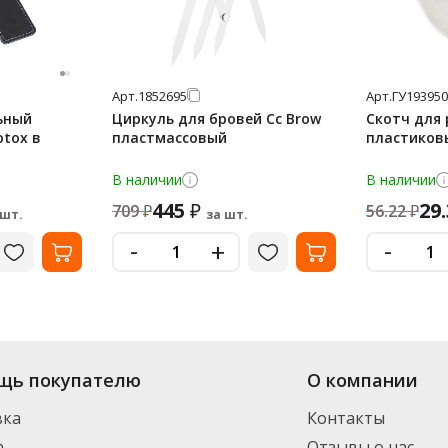
Арт.
1852695
Арт.
ГУ193950
ьный
Циркуль для бровей Cc Brow
Скотч для 
otox в
пластмассовый
пластиков
В наличии
В наличии
445
29
₽
709
₽
56.22
₽
 шт.
за шт.
-
-
+
щь покупателю
О компании
вка
Контакты
а
Отзывы о нас