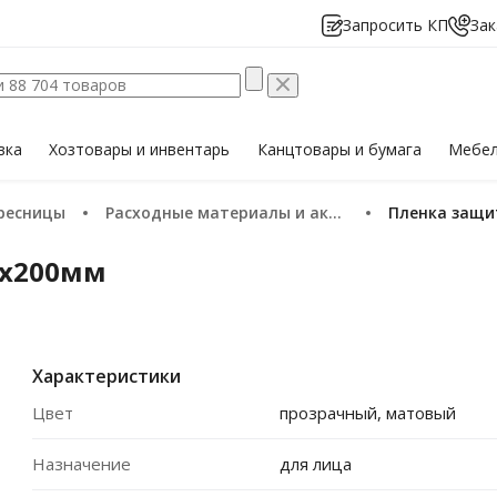
Запросить КП
Зак
вка
Хозтовары
и инвентарь
Канцтовары
и бумага
Мебе
 ресницы
Расходные материалы и аксессуары
Пленка защ
2х200мм
Характеристики
Цвет
прозрачный, матовый
Назначение
для лица