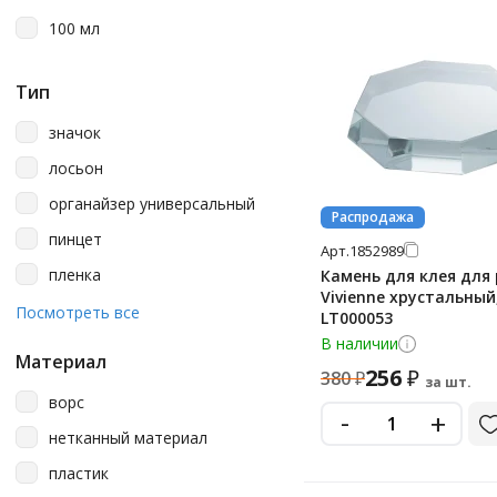
100 мл
Тип
значок
лосьон
органайзер универсальный
Распродажа
пинцет
Арт.
1852989
пленка
Камень для клея для
Vivienne хрустальный
расческа
Посмотреть все
LT000053
В наличии
термопакет
Материал
256
₽
380
₽
трафареты
за шт.
ворс
-
+
щетка
нетканный материал
пластик