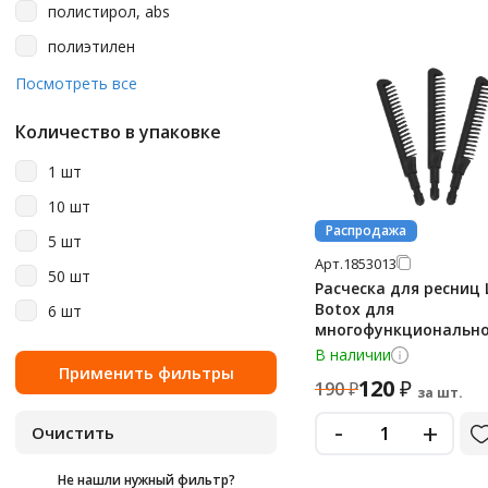
полистирол, abs
полиэтилен
спанлейс
Посмотреть все
сталь
Количество в упаковке
1 шт
10 шт
Распродажа
5 шт
Арт.
1853013
50 шт
Расческа для ресниц 
Botox для
6 шт
многофункционально
инструмента, 10шт
В наличии
120
₽
190
₽
за шт.
-
+
Не нашли нужный фильтр?