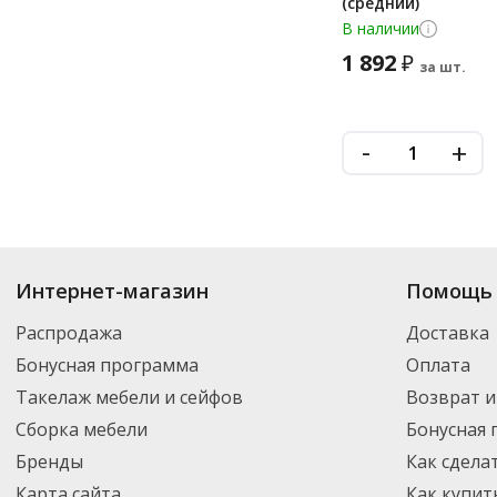
(средний)
В наличии
1 892
₽
за шт.
-
+
Купить
Расходные материалы и аксессуары
по цене от 6.01
₽
до 3 814
₽
.
Интернет-магазин
Помощь 
включая новинки. Вы можете выбрать нужный товар и добавить его в ко
регионы России – партнерской транспортной компанией DPD. Для пост
Распродажа
Доставка
Бонусная программа
Оплата
Такелаж мебели и сейфов
Возврат и
Сборка мебели
Бонусная
Бренды
Как сдела
Карта сайта
Как купит