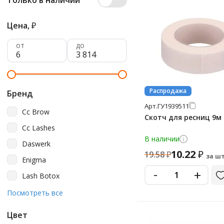
Только в наличии
Цена,
₽
от
до
Распродажа
Бренд
Арт.
ГУ1939511
Cc Brow
Скотч для ресниц 9м
Cc Lashes
В наличии
Daswerk
10.22
₽
19.58
₽
за шт
Enigma
-
+
Lash Botox
Levissime
Посмотреть все
Rexant
Цвет
Vivienne