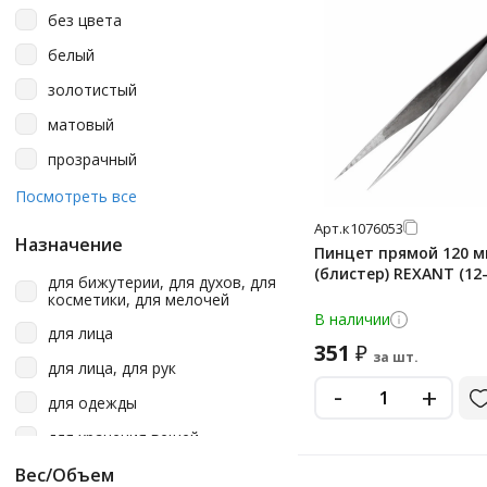
без цвета
белый
золотистый
матовый
прозрачный
серебристый
Посмотреть все
черный
Арт.
к1076053
Назначение
Пинцет прямой 120 
(блистер) REXANT (12-
для бижутерии, для духов, для
косметики, для мелочей
В наличии
для лица
351
₽
за шт.
для лица, для рук
-
+
для одежды
для хранения вещей
Вес/Объем