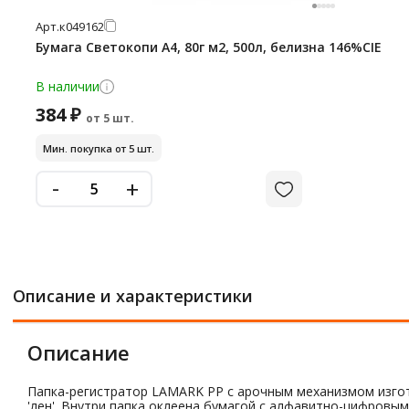
Арт.
к049162
Бумага Светокопи А4, 80г м2, 500л, белизна 146%CIE
В наличии
384 ₽
от 5 шт.
Мин. покупка от 5 шт.
-
+
Описание и характеристики
Описание
Папка-регистратор LAMARK РР с арочным механизмом изгот
'лен'. Внутри папка оклеена бумагой с алфавитно-цифровым