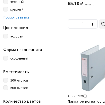
зеленый
65.10
₽
за шт.
красный
оранжевый
Посмотреть все
-
+
розовый
Цвет чернил
серый
ассорти
синий
фиолетовый
Форма наконечника
черный
скошенный
Вместимость
300 листов
600 листов
Арт.
л87429
Количество цветов
Папка-регистратор 