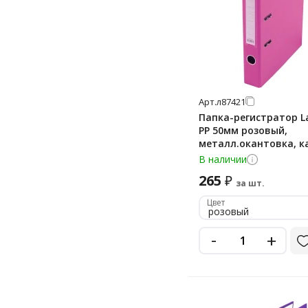
Арт.
л87421
Папка-регистратор 
PP 50мм розовый,
металл.окантовка, 
В наличии
265
₽
за шт.
Цвет
розовый
-
+