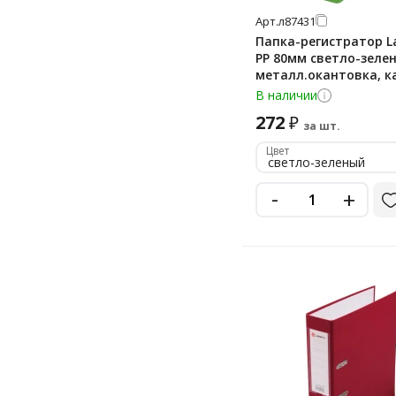
Арт.
л87431
Папка-регистратор 
PP 80мм светло-зеле
металл.окантовка, 
В наличии
272
₽
за шт.
Цвет
светло-зеленый
-
+