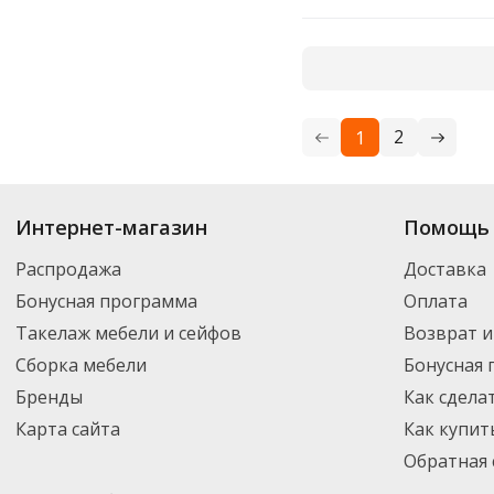
2
1
Купить
Lamark
по цене от 65.10
₽
до 272
₽
. В ассортименте интернет-ма
Интернет-магазин
Помощь 
выбрать нужный товар и добавить его в корзину для дальнейшего оформ
транспортной компанией DPD. Для постоянных клиентов - скидка, мини
Распродажа
Доставка
Бонусная программа
Оплата
Такелаж мебели и сейфов
Возврат и
Сборка мебели
Бонусная
Бренды
Как сдела
Карта сайта
Как купит
Обратная 