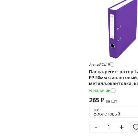
Арт.
л87418
Папка-регистратор 
PP 50мм фиолетовый,
металл.окантовка, 
В наличии
265
₽
за шт.
Цвет
фиолетовый
-
+