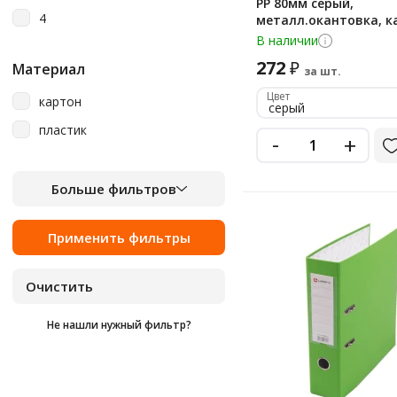
PP 80мм серый,
4
металл.окантовка, 
В наличии
272
₽
Материал
за шт.
Цвет
картон
серый
пластик
-
+
Больше фильтров
Не нашли нужный фильтр?