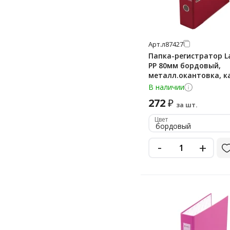
Арт.
л87427
Папка-регистратор 
PP 80мм бордовый,
металл.окантовка, 
В наличии
272
₽
за шт.
Цвет
бордовый
-
+