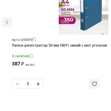
Арт.
к1203870
Папка-регистратор 50 мм ПБП1 синий с мет.уголком
В наличии
387
₽
за шт.
-
+