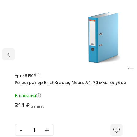
Арт.
л84508
Регистратор ErichKrause, Neon, А4, 70 мм, голубой
В наличии
311
₽
за шт.
-
+