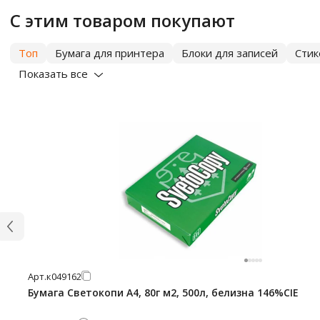
С этим товаром покупают
Топ
Бумага для принтера
Блоки для записей
Сти
Показать все
Арт.
к049162
Бумага Светокопи А4, 80г м2, 500л, белизна 146%CIE