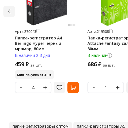
Арт.
я270043
Арт.
к219508
Папка-регистратор А4
Папка-регистратор
Berlingo Hyper черный
Attache Fantasy са
мрамор, 80мм
80мм
В наличии 2-3 дня
В наличии
459
686
₽
₽
за шт.
за шт.
Мин. покупка от 4 шт.
-
-
+
+
папки-регистраторы оптом
папки-регистраторы А5