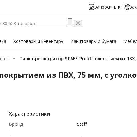
Запросить КП
Зак
вка
Хозтовары
и инвентарь
Канцтовары
и бумага
Мебе
торы
Папка-регистратор STAFF 'Profit' покрытием из ПВ
t' покрытием из ПВХ, 75 мм, с угол
Характеристики
Бренд
Staff