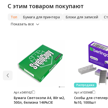
С этим товаром покупают
Топ
Бумага для принтера
Блоки для записей
С
Показать все
Распродажа
Арт.
к049162
Арт.
я103948
Бумага Светокопи А4, 80г м2,
Скобы для степлера
500л, белизна 146%CIE
№10, 1000шт