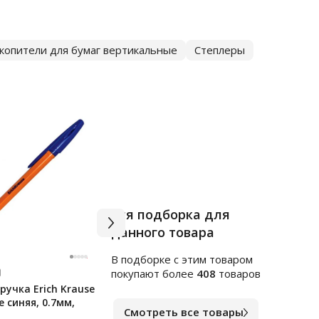
копители для бумаг вертикальные
Степлеры
Вся подборка для
данного товара
В подборке c этим товаром
Арт.
ф122341
Арт.
ф
покупают более
408
товаров
учка Erich Krause
Блок для записей
Блок
e синяя, 0.7мм,
непроклеенный Brauberg 4
(сти
Смотреть все товары
цвета, 90х90х90мм
ПАСТ