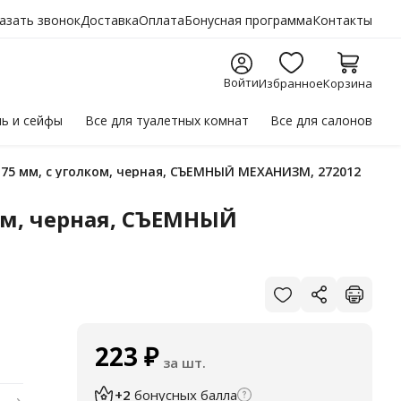
азать звонок
Доставка
Оплата
Бонусная программа
Контакты
Войти
Избранное
Корзина
ль
и сейфы
Все для
туалетных комнат
Все для
салонов
Х, 75 мм, с уголком, черная, СЪЕМНЫЙ МЕХАНИЗМ, 272012
ком, черная, СЪЕМНЫЙ
223
₽
за шт.
+2
бонусных балла