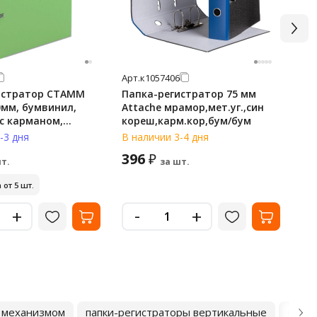
Арт.
к1057406
Арт
истратор СТАММ
Папка-регистратор 75 мм
Па
0мм, бумвинил,
Attache мрамор,мет.уг.,син
Of
 с карманом,
кореш,карм.кор,бум/бум
70
ал. кант,
-3 дня
В наличии 3-4 дня
В н
вая
396
1
₽
т.
за шт.
 от 5 шт.
-
+
+
м механизмом
папки-регистраторы вертикальные
папки