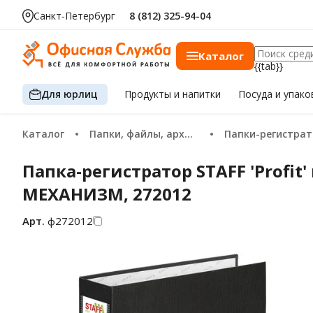
Санкт-Петербург
8 (812) 325-94-04
Каталог
{{tab}}
Для юрлиц
Продукты
и напитки
Посуда
и упако
Каталог
Папки, файлы, архивация
Папки-регистра
Папка-регистратор STAFF 'Profi
МЕХАНИЗМ, 272012
Арт.
ф272012