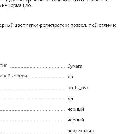
ть информацию.
ерный цвет папки-регистратора позволит ей отлично
тия
бумага
жней кромки
да
profit_pvx
да
черный
черный
вертикально