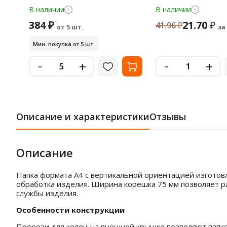
В наличии
В наличии
384 ₽
21.70
₽
41.96
₽
от 5 шт.
за
Мин. покупка от 5 шт.
-
-
+
+
Описание и характеристики
Отзывы
Описание
Папка формата А4 с вертикальной ориентацией изготов
обработка изделия. Ширина корешка 75 мм позволяет ра
службы изделия.
Особенности конструкции
Прорези для колец на внешней крышке позволяют папке