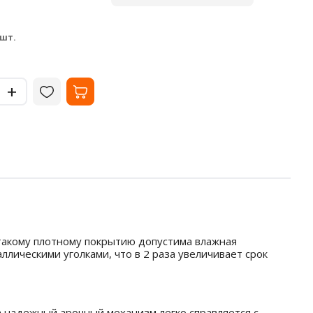
зеле
В наличии
В на
355
36.
₽
 шт.
за шт.
-
-
+
+
 такому плотному покрытию допустима влажная
лическими уголками, что в 2 раза увеличивает срок
а надежный арочный механизм легко справляется с