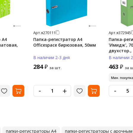
Арт.
я270111
Арт.
я372945
 А4
Папка-регистратор А4
Папка-рег
латовая,
Officespace бирюзовая, 50мм
'Имидж', 7
двухстор.,
нижний мет
В наличии 2-3 дня
В наличии 2
фисташко
284
463
₽
₽
за шт.
за ш
Мин. покупка
-
-
+
папки-регистраторы А4
папки-регистраторы с арочны