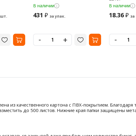
В наличии
В наличии
431
18.36
₽
₽
 шт.
за упак.
за
-
-
+
лена из качественного картона с ПВХ-покрытием. Благодаря
зместить до 500 листов. Нижние края папки защищены метал
 оставаться закрытой даже при большом количестве бумаг, 