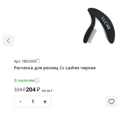
Арт.
1852693
Расческа для ресниц Cc Lashes черная
В наличии
204
₽
324
₽
за шт.
-
+