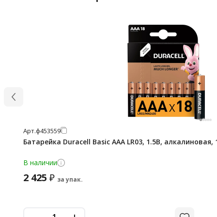
Арт.
ф453559
Батарейка Duracell Basic AAA LR03, 1.5В, алкалиновая,
В наличии
2 425
₽
за упак.
-
+