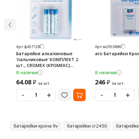
Арт.
ф457128
Арт.
м2053886
Батарейки алкалиновые
aro Батарейки Кро
'пальчиковые' КОМПЛЕКТ 2
шт., CROMEX (КРОМЕКС)
Alkaline, АА (LR6, 15А), блистер,
В наличии
В наличии
457128
64.08
246
₽
₽
за шт.
за шт.
-
-
+
+
батарейки крона 9v
батарейки cr2450
батарейки