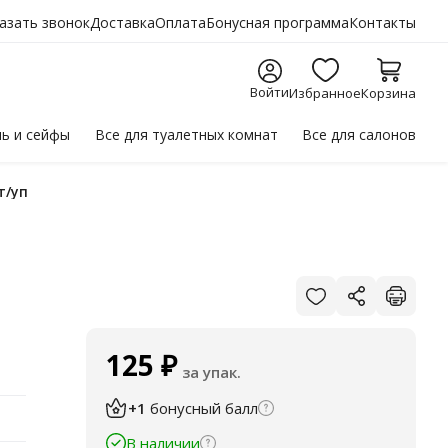
азать звонок
Доставка
Оплата
Бонусная программа
Контакты
Войти
Избранное
Корзина
ль
и сейфы
Все для
туалетных комнат
Все для
салонов
т/уп
125
₽
за упак.
+1
бонусный балл
В наличии