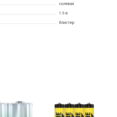
солевая
1.5 в
блистер