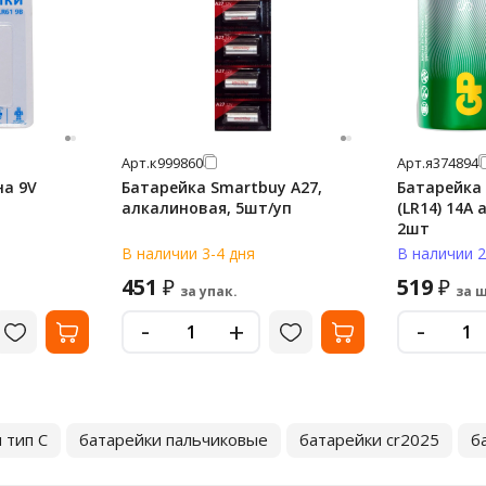
Арт.
к999860
Арт.
я374894
на 9V
Батарейка Smartbuy A27,
Батарейка 
алкалиновая, 5шт/уп
(LR14) 14A
2шт
В наличии 3-4 дня
В наличии 2
451
519
₽
₽
за упак.
за ш
-
-
+
 тип C
батарейки пальчиковые
батарейки cr2025
б