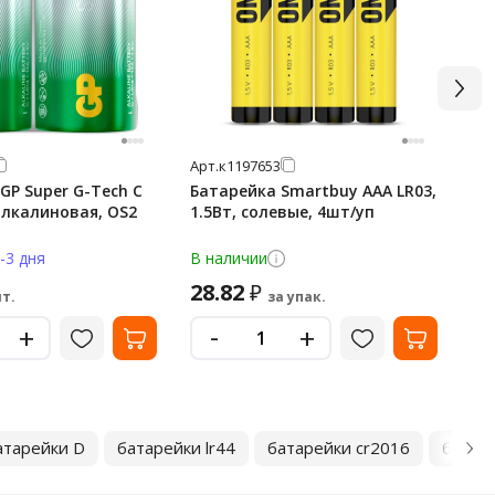
Арт.
к1197653
Арт
GP Super G-Tech C
Батарейка Smartbuy AAA LR03,
Бат
 алкалиновая, OS2
1.5Вт, солевые, 4шт/уп
8ш
-3 дня
В наличии
В 
28.82
1 
₽
т.
за упак.
-
+
+
атарейки D
батарейки lr44
батарейки cr2016
батаре