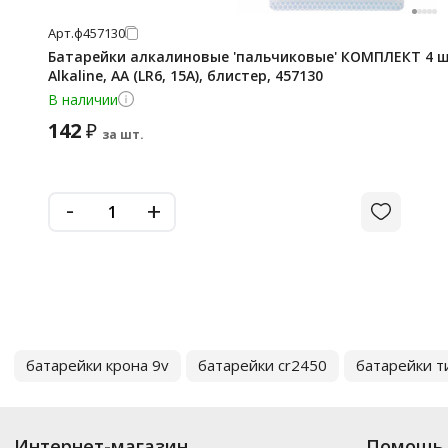
Арт.
ф457130
Батарейки алкалиновые 'пальчиковые' КОМПЛЕКТ 4 ш
Alkaline, AA (LR6, 15A), блистер, 457130
В наличии
142
₽
за шт.
-
+
батарейки крона 9v
батарейки cr2450
батарейки т
Интернет-магазин
Помощь 