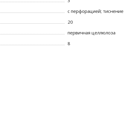
3
с перфорацией; тиснение
20
первичная целлюлоза
8