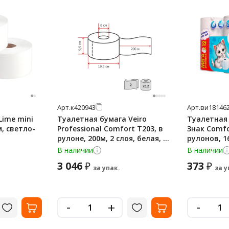
Арт.
к420943
Арт.
ви18146
Lime mini
Туалетная бумага Veiro
Туалетная
м, светло-
Professional Comfort T203, в
Знак Comfo
рулоне, 200м, 2 слоя, белая, 12
рулонов, 1
рулонов
В наличии
В наличии
3 046
373
₽
₽
за упак.
за у
-
-
+