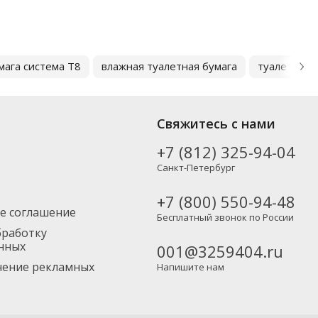
мага система T8
влажная туалетная бумага
туалетная 
Свяжитесь с нами
+7 (812) 325-94-04
Санкт-Петербург
+7 (800) 550-94-48
е соглашение
Бесплатный звонок по России
бработку
нных
001@3259404.ru
учение рекламных
Напишите нам