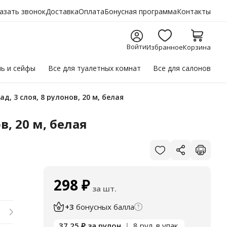
азать звонок
Доставка
Оплата
Бонусная программа
Контакты
Войти
Избранное
Корзина
ль
и сейфы
Все для
туалетных комнат
Все для
салонов
ад, 3 слоя, 8 рулонов, 20 м, белая
в, 20 м, белая
298
₽
за шт.
+3
бонусных балла
37.25
₽
за рулон
|
8 рул. в упак.