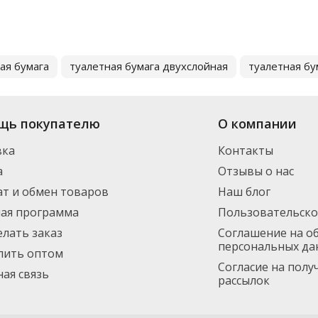
ая бумага
туалетная бумага двухслойная
туалетная бу
щь покупателю
О компании
вка
Контакты
а
Отзывы о нас
т и обмен товаров
Наш блог
ная программа
Пользовательско
елать заказ
Соглашение на о
персональных да
пить оптом
Согласие на пол
ая связь
рассылок