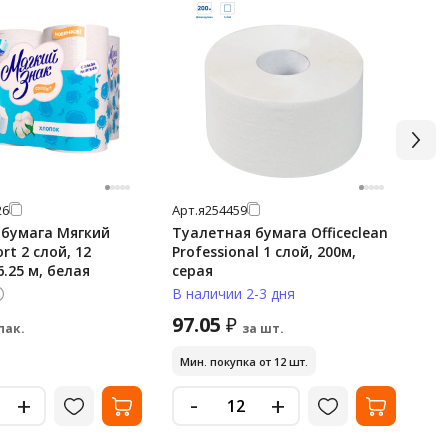
26
Арт.
я254459
Арт
 бумага Мягкий
Туалетная бумага Officeclean
Ту
rt 2 слой, 12
Professional 1 слой, 200м,
Pr
6.25 м, белая
серая
17
В наличии 2-3 дня
В 
97.05
2
₽
пак.
за шт.
Мин. покупка от 12 шт.
-
+
+