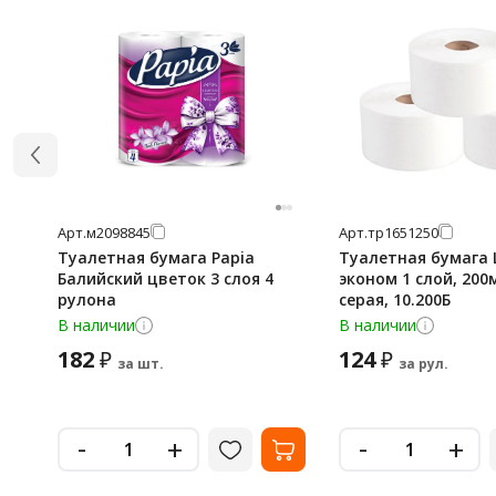
Арт.
м2098845
Арт.
тр1651250
Туалетная бумага Papia
Туалетная бумага 
Балийский цветок 3 слоя 4
эконом 1 слой, 200
рулона
серая, 10.200Б
В наличии
В наличии
182
124
₽
₽
за шт.
за рул.
-
-
+
+