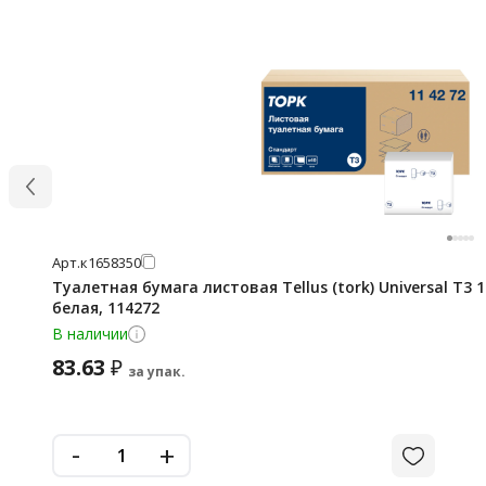
Арт.
к1658350
Туалетная бумага листовая Tellus (tork) Universal T3 1
белая, 114272
В наличии
83.63
₽
за упак.
-
+