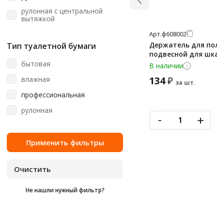
Kimberly-Clark
рулонная с центральной
Kleenex
вытяжкой
Kleo
Арт.
ф608002
Держатель для по
Тип туалетной бумаги
Laima
подвесной для шка
бытовая
Lasla
В наличии
134
влажная
₽
Lime
за шт.
профессиональная
Luscan
рулонная
Merida
-
+
Metro Professional
Mon Rulon
Motti
Officeclean
Papia
Не нашли нужный фильтр?
Plushe