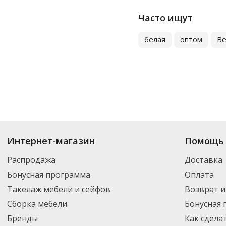
Protissue
Часто ищут
Soffione
TEMCA/Челтекс
белая
оптом
В
Tellus (tork)
Teres
Vclean
Vega
Veiro
Veiro Professional
Купить
Туалетная бумага
по цене от 11.18
₽
до 9 840
₽
. В ассортименте 
Интернет-магазин
Помощь 
Yokosun
можете выбрать нужный товар и добавить его в корзину для дальнейшег
партнерской транспортной компанией DPD. Для постоянных клиентов -
Распродажа
Доставка
Zewa
Бонусная программа
Оплата
Выбор
Такелаж мебели и сейфов
Возврат и
Добрый Моток
Сборка мебели
Бонусная
Любаша
Бренды
Как сдела