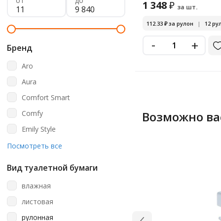
от
до
1 348
₽
за шт.
112.33
₽
за рулон
|
12 рул
-
+
Бренд
Aro
Aura
Comfort Smart
Comfy
Возможно ва
Emily Style
Familia
Посмотреть все
Fine Life
Вид туалетной бумаги
Flypapir
влажная
Focus
листовая
Horeca
рулонная