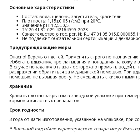
Основные характеристики
Состав: вода, щелочь, загуститель, краситель.
Плотность: 1,15±0,05 г/см2 при 20°С.
Значение pH: 12,5±0,5.
ТУ 20.41.32-029-42164595-2023.
Свидетельство о гос. рег. № RU.47.01.05.015.Е.000055.11
Не подлежит обязательной сертификации и декларир
Предупреждающие меры
Опасно! Беречь от детей. Применять строго по назначению
Избегать вдыхания, проглатывания и попадания на кожу и 
В случае попадания в глаза - осторожно промыть водой в т
раздражении обратиться за медицинской помощью. При вдых
помощью, не вызывая рвоту. Не смешивать с кислотными пр
Хранение
Хранить плотно закрытым в заводской упаковке при темпер
кормов и кислотных препаратов.
Срок годности
3 года от даты изготовления, указанной на упаковке, при 
* Внешний вид и/или характеристики товара могут быть и