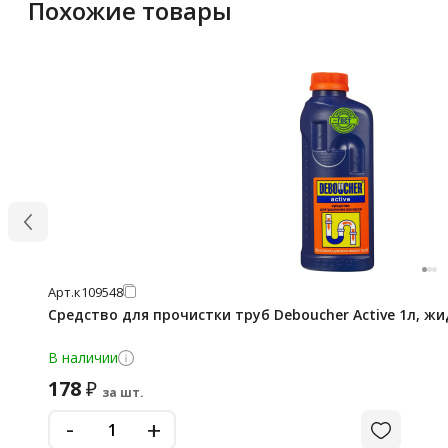
Похожие товары
Арт.
к109548
Средство для прочистки труб Deboucher Active 1л, ж
В наличии
178
₽
за шт.
-
+