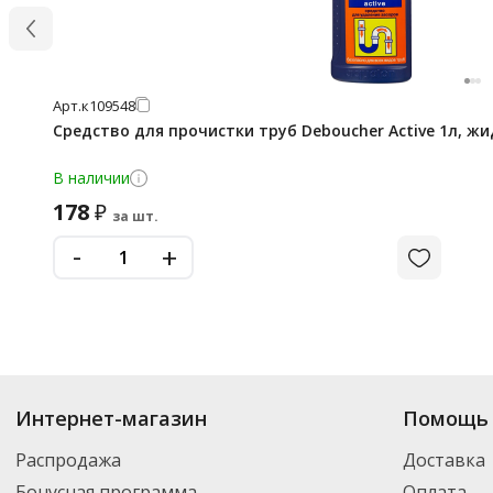
Арт.
к109548
Средство для прочистки труб Deboucher Active 1л, ж
В наличии
178
₽
за шт.
-
+
Интернет-магазин
Помощь 
Распродажа
Доставка
Бонусная программа
Оплата