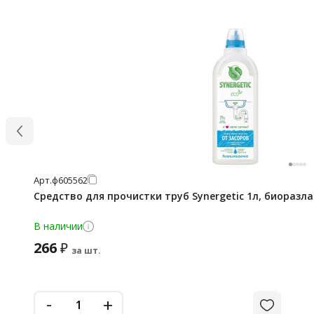
Арт.
ф605562
Средство для прочистки труб Synergetic 1л, биоразл
В наличии
266
₽
за шт.
-
+