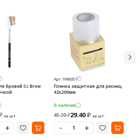
Арт.
1996051
Арт
ля бровей Cc Brow
Пленка защитная для ресниц
Пи
очкой
42х200мм
ра
В наличии
В 
29.40
₽
₽
45.30
₽
68
за шт.
за шт.
-
+
+