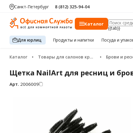
за шт.
Санкт-Петербург
8 (812) 325-94-04
Каталог
{{tab}}
Для юрлиц
Продукты
и напитки
Посуда
и упако
Каталог
Товары для салонов красоты
Брови и ре
Щетка NailArt для ресниц и бро
Арт.
2006009