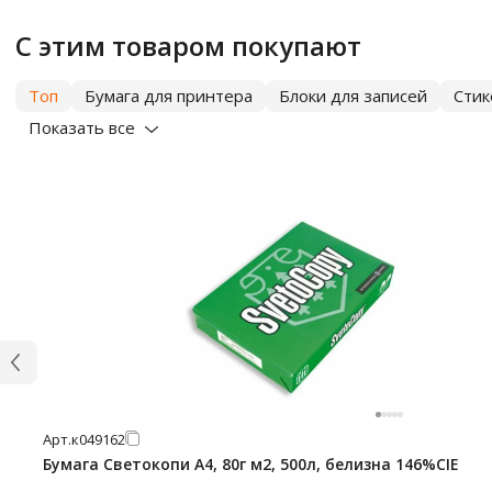
С этим товаром покупают
Топ
Бумага для принтера
Блоки для записей
Сти
Показать все
Арт.
к049162
Бумага Светокопи А4, 80г м2, 500л, белизна 146%CIE